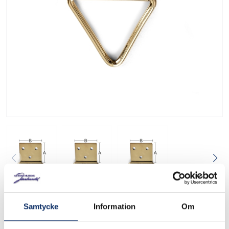
Tavelögla 591, 592, 593
Samtycke
Information
Om
16725
Art. nr: