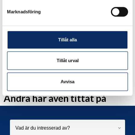
remove
add
Lägg i varukorg
Marknadsföring
expand_more
Produktinformation
Tillåt alla
Tillåt urval
Liknande produkter
Avvisa
Andra har även tittat på