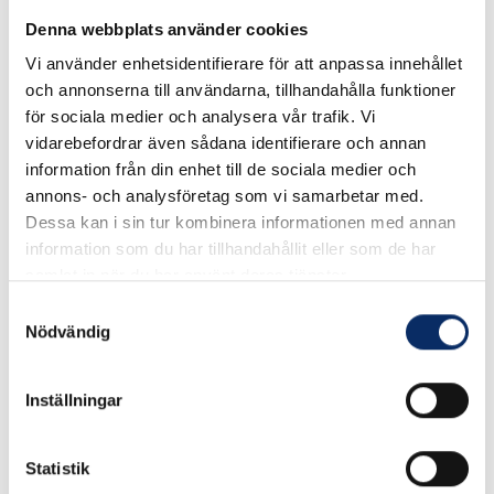
Denna webbplats använder cookies
Tavelögla av förmässingat stål, 3 storlekar.
Vi använder enhetsidentifierare för att anpassa innehållet
och annonserna till användarna, tillhandahålla funktioner
10 st/förp
för sociala medier och analysera vår trafik. Vi
vidarebefordrar även sådana identifierare och annan
Se måttskiss under produktinformation
information från din enhet till de sociala medier och
annons- och analysföretag som vi samarbetar med.
Dessa kan i sin tur kombinera informationen med annan
information som du har tillhandahållit eller som de har
I lager
samlat in när du har använt deras tjänster.
Välj
Modell
Samtyckesval
Nödvändig
Välj Modell
Inställningar
57kr
Antal
Statistik