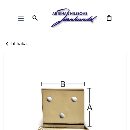
search
shopping_bag
chevron_left
Tillbaka