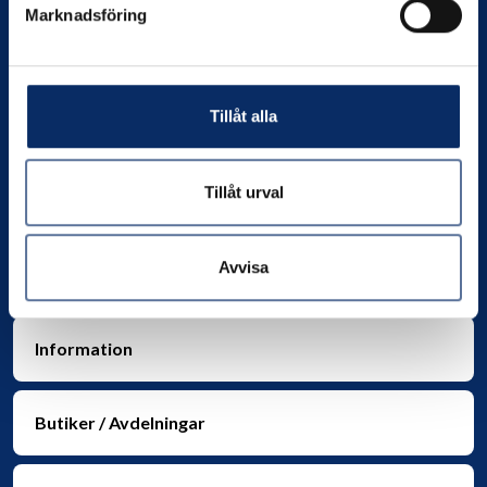
Marknadsföring
Kontakta oss
Tillåt alla
Org. nr:
556049-4550
Telefon:
0706-390802
E-post:
info@nilssonsjarnhandel.se
Tillåt urval
Avvisa
Information
Butiker / Avdelningar