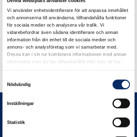
Denna webbplats använder cookies
Vi använder enhetsidentifierare för att anpassa innehållet
Bult Rostfri helgängad A-
och annonserna till användarna, tillhandahålla funktioner
80
för sociala medier och analysera vår trafik. Vi
vidarebefordrar även sådana identifierare och annan
information från din enhet till de sociala medier och
1kr
annons- och analysföretag som vi samarbetar med.
exkl. moms: 1kr
Dessa kan i sin tur kombinera informationen med annan
information som du har tillhandahållit eller som de har
samlat in när du har använt deras tjänster.
Samtyckesval
Nödvändig
Inställningar
Statistik
Prenumerera