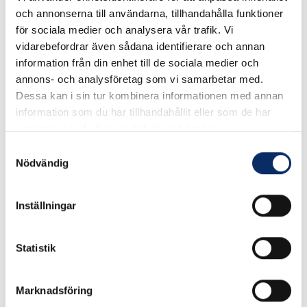
Skarvlist A12
Skarvlist SA13
och annonserna till användarna, tillhandahålla funktioner
självhäftande
för sociala medier och analysera vår trafik. Vi
vidarebefordrar även sådana identifierare och annan
information från din enhet till de sociala medier och
95kr
160kr
annons- och analysföretag som vi samarbetar med.
exkl. moms: 76kr
exkl. moms: 128kr
Dessa kan i sin tur kombinera informationen med annan
information som du har tillhandahållit eller som de har
samlat in när du har använt deras tjänster.
Samtyckesval
Nödvändig
Inställningar
Statistik
Marknadsföring
Trappkantslist A31
Trappkantslist A33