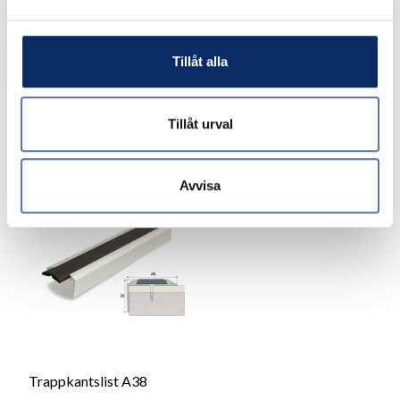
Tillåt alla
99kr
170kr
exkl. moms: 79kr
exkl. moms: 136kr
Tillåt urval
Avvisa
Trappkantslist A38