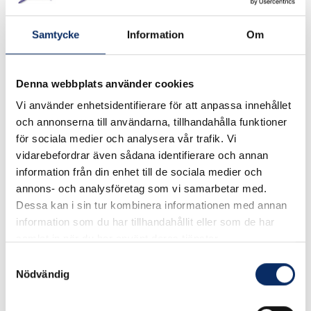
exkl. moms: 34kr
exkl. moms: 32kr
Samtycke
Information
Om
Denna webbplats använder cookies
Vi använder enhetsidentifierare för att anpassa innehållet
och annonserna till användarna, tillhandahålla funktioner
för sociala medier och analysera vår trafik. Vi
vidarebefordrar även sådana identifierare och annan
information från din enhet till de sociala medier och
annons- och analysföretag som vi samarbetar med.
Dessa kan i sin tur kombinera informationen med annan
information som du har tillhandahållit eller som de har
Skruvögla i tumgänga
Förankringsögla 432B
samlat in när du har använt deras tjänster.
Samtyckesval
Nödvändig
0kr
112kr
exkl. moms: 0kr
exkl. moms: 90kr