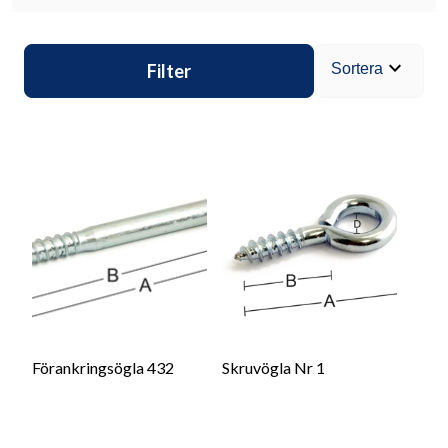
expand_more
Filter
Sortera
Förankringsögla 432
Skruvögla Nr 1