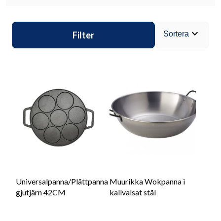
expand_more
Filter
Sortera
Universalpanna/Plättpanna
Muurikka Wokpanna i
gjutjärn 42CM
kallvalsat stål