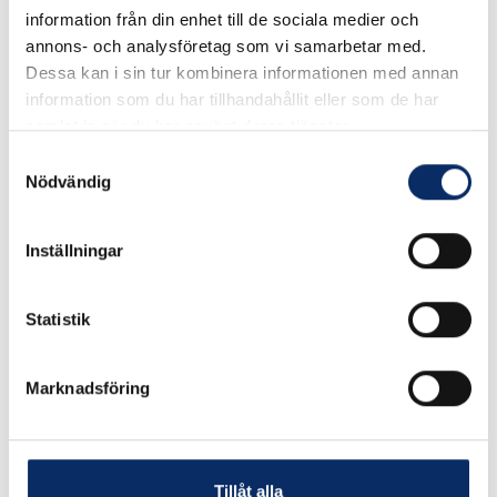
information från din enhet till de sociala medier och
annons- och analysföretag som vi samarbetar med.
Dessa kan i sin tur kombinera informationen med annan
information som du har tillhandahållit eller som de har
samlat in när du har använt deras tjänster.
Samtyckesval
Nödvändig
Inställningar
Statistik
Stekspade Original
Stekspade bred
Rostfritt/ask
Rostfritt/ask
Marknadsföring
185kr
340kr
exkl. moms: 148kr
exkl. moms: 272kr
Tillåt alla