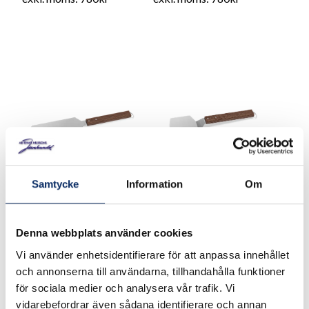
Samtycke
Information
Om
Stekspade lång
Stekspade Universal
Rostfritt/ask
Rostfritt/ask
Denna webbplats använder cookies
Vi använder enhetsidentifierare för att anpassa innehållet
och annonserna till användarna, tillhandahålla funktioner
185kr
185kr
för sociala medier och analysera vår trafik. Vi
exkl. moms: 148kr
exkl. moms: 148kr
vidarebefordrar även sådana identifierare och annan