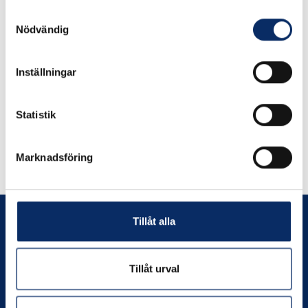
Samtyckesval
Kärcher
Kärcker tralltvätt T 350
Nödvändig
Underspolningsrör
Inställningar
599kr
999kr
exkl. moms: 479kr
exkl. moms: 799kr
Statistik
Marknadsföring
Tillåt alla
Tillåt urval
Prenumerera