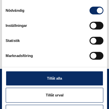
Samtyckesval
Klokoppling utvändig
Rörklammer
Nödvändig
gänga
Inställningar
79kr
73kr
exkl. moms: 63kr
exkl. moms: 58kr
Statistik
Marknadsföring
Tillåt alla
Tillåt urval
Prenumerera