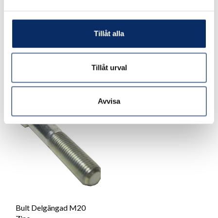
Zinc
Zinc
Tillåt alla
20kr
18kr
exkl. moms: 16kr
exkl. moms: 14kr
Tillåt urval
Avvisa
Bult Delgängad M20