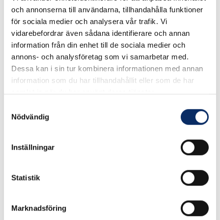
Bult Delgängad M10
Bult Delgängad M12
och annonserna till användarna, tillhandahålla funktioner
Zinc
Zinc
för sociala medier och analysera vår trafik. Vi
vidarebefordrar även sådana identifierare och annan
information från din enhet till de sociala medier och
8kr
13kr
annons- och analysföretag som vi samarbetar med.
exkl. moms: 6kr
exkl. moms: 10kr
Dessa kan i sin tur kombinera informationen med annan
information som du har tillhandahållit eller som de har
samlat in när du har använt deras tjänster.
Samtyckesval
Nödvändig
Inställningar
Statistik
Marknadsföring
Bult Delgängad M14
Bult Delgängad M16