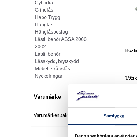
Cylindrar
Grindlås
Habo Trygg
Hänglås
Hänglåsbeslag
Låstillbehör ASSA 2000,
2002
Boxlå
Låstillbehör
Låsskydd, brytskydd
Möbel, skåpslås
Nyckelringar
195k
exkl.
Varumärke
Varumärken saknas
Samtycke
Denna webbplats använder 