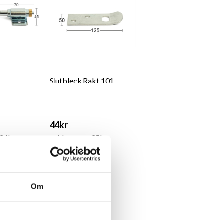
Slutbleck Rakt 101
44kr
134kr
exkl. moms: 35kr
Om