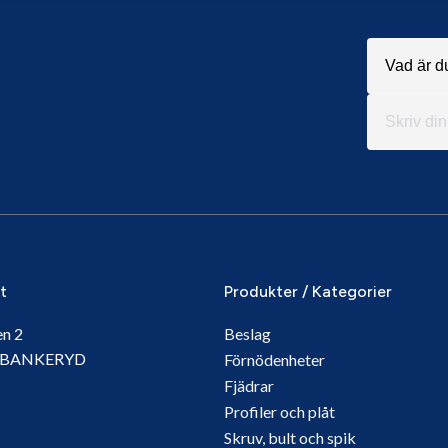
it
Produkter / Kategorier
en 2
Beslag
5 BANKERYD
Förnödenheter
Fjädrar
Profiler och plåt
Skruv, bult och spik