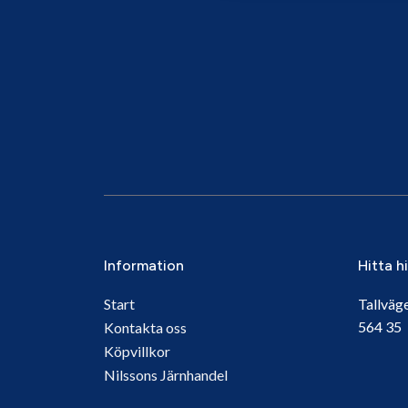
Information
Hitta h
Start
Tallväg
564 3
Kontakta oss
Köpvillkor
Nilssons Järnhandel