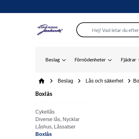
Beslag
Förnödenheter
Fjädrar
chevron_right
chevron_right
chevron_right
home
Beslag
Lås och säkerhet
Bo
Boxlås
Cykellås
Diverse lås, Nycklar
Låshus, Låssatser
Boxlås