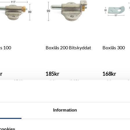
s 100
Boxlås 200 Bitskyddat
Boxlås 300
r
185kr
168kr
 moms: 156kr
exkl. moms: 148kr
exkl. moms: 
Information
cookies