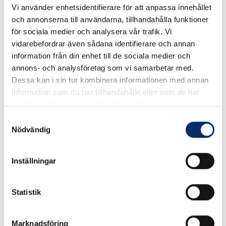
Vi använder enhetsidentifierare för att anpassa innehållet
Rundstång i mässing
Vinkelprofil i mässing
och annonserna till användarna, tillhandahålla funktioner
för sociala medier och analysera vår trafik. Vi
vidarebefordrar även sådana identifierare och annan
information från din enhet till de sociala medier och
39kr
137kr
annons- och analysföretag som vi samarbetar med.
exkl. moms: 31kr
exkl. moms: 110kr
Dessa kan i sin tur kombinera informationen med annan
information som du har tillhandahållit eller som de har
samlat in när du har använt deras tjänster.
Samtyckesval
Nödvändig
Inställningar
Statistik
Marknadsföring