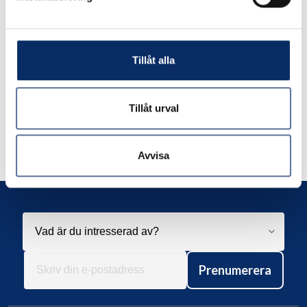
Fyrkantsprofil i mässing
Tillåt alla
133kr
exkl. moms: 106kr
Tillåt urval
Avvisa
Prenumerera