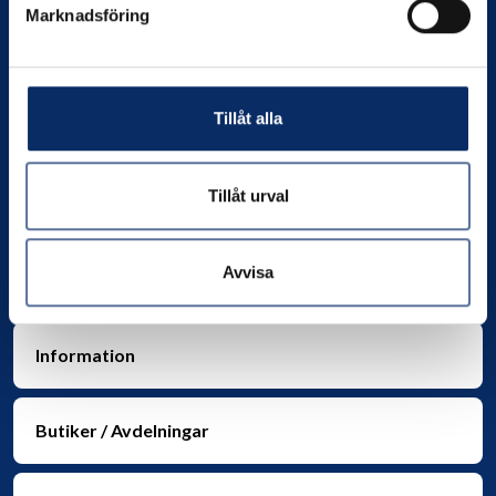
Marknadsföring
Kontakta oss
Tillåt alla
Org. nr:
556049-4550
Telefon:
0706-390802
E-post:
info@nilssonsjarnhandel.se
Tillåt urval
Avvisa
Information
Butiker / Avdelningar