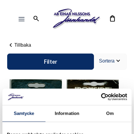
search
shopping_bag
chevron_left
Tillbaka
expand_more
Filter
Sortera
Samtycke
Information
Om