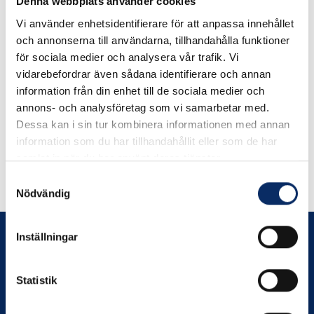
Denna webbplats använder cookies
Vi använder enhetsidentifierare för att anpassa innehållet
Lödfett
Lödspetsar 2 st
och annonserna till användarna, tillhandahålla funktioner
för sociala medier och analysera vår trafik. Vi
vidarebefordrar även sådana identifierare och annan
information från din enhet till de sociala medier och
39kr
59kr
annons- och analysföretag som vi samarbetar med.
exkl. moms: 31kr
exkl. moms: 47kr
Dessa kan i sin tur kombinera informationen med annan
information som du har tillhandahållit eller som de har
samlat in när du har använt deras tjänster.
Samtyckesval
Nödvändig
Inställningar
Statistik
Prenumerera