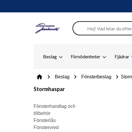
Beslag
Förnödenheter
Fjädrar
chevron_right
chevron_right
chevron_right
home
Beslag
Fönsterbeslag
Stor
Stormhaspar
Fönsterhandtag och
tillbehör
Fönsterlås
Fönstervred