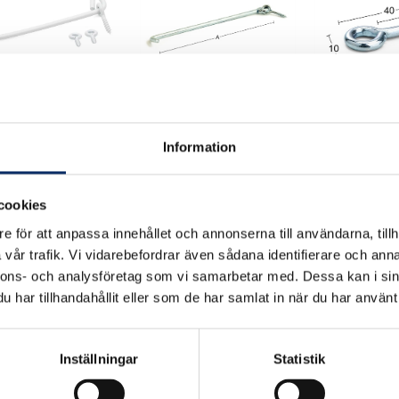
hasp Vit eler
Stormhasp 21
Skruvögla 8 Z
Information
galv
cookies
38kr
90kr
e för att anpassa innehållet och annonserna till användarna, tillh
 moms: 40kr
exkl. moms: 30kr
exkl. moms: 7
vår trafik. Vi vidarebefordrar även sådana identifierare och anna
nnons- och analysföretag som vi samarbetar med. Dessa kan i sin
har tillhandahållit eller som de har samlat in när du har använt 
Inställningar
Statistik