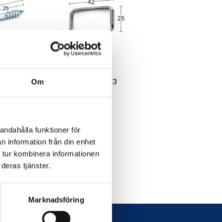
Stormhaspmärla 23
Om
90kr
andahålla funktioner för
2kr
exkl. moms: 72kr
n information från din enhet
 tur kombinera informationen
deras tjänster.
Marknadsföring