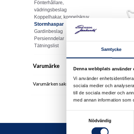
Fönterhållare,
vädringsbeslag
Koppelhakar, koppelskruv
Stormhaspar
Gardinbeslag
Persienndelar
Tätningslist
Storm
Samtycke
varm
Varumärke
Denna webbplats använder 
50kr
Vi använder enhetsidentifierar
Varumärken saknas
exkl.
sociala medier och analysera 
till de sociala medier och a
med annan information som du 
Samtyckesval
Nödvändig