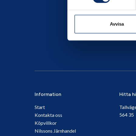
Avvisa
Information
Hitta h
Start
Tallväg
564 3
Kontakta oss
Köpvillkor
Nilssons Järnhandel