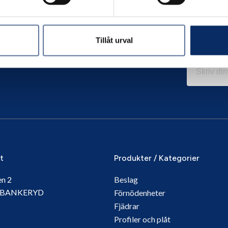
Tillåt urval
it
Produkter / Kategorier
en 2
Beslag
5 BANKERYD
Förnödenheter
Fjädrar
Profiler och plåt