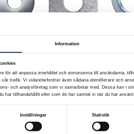
seribricka SRKB
Fyrkantsbricka
Fjäderbricka
Information
nkad
varmförzinkad
förzinkad
cookies
4kr
7kr
e för att anpassa innehållet och annonserna till användarna, tillh
 moms: 2kr
exkl. moms: 3kr
exkl. moms: 6
vår trafik. Vi vidarebefordrar även sådana identifierare och anna
nnons- och analysföretag som vi samarbetar med. Dessa kan i sin
har tillhandahållit eller som de har samlat in när du har använt 
Inställningar
Statistik