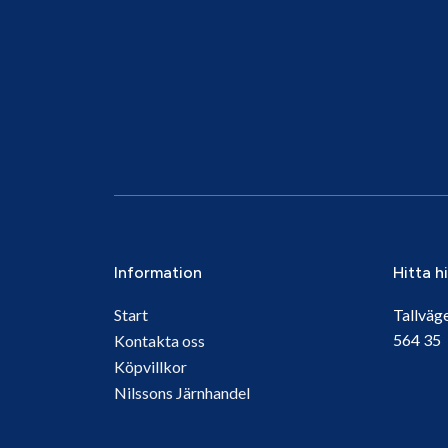
Information
Hitta h
Start
Tallväg
564 3
Kontakta oss
Köpvillkor
Nilssons Järnhandel