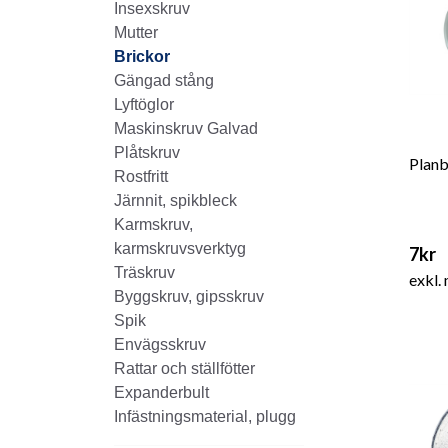
Insexskruv
Mutter
Brickor
Gängad stång
Lyftöglor
Maskinskruv Galvad
Plåtskruv
Planb
Rostfritt
Järnnit, spikbleck
Karmskruv,
karmskruvsverktyg
7kr
Träskruv
exkl.
Byggskruv, gipsskruv
Spik
Envägsskruv
Rattar och ställfötter
Expanderbult
Infästningsmaterial, plugg