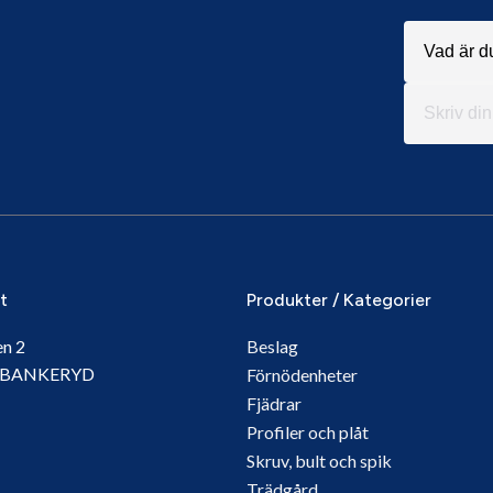
it
Produkter / Kategorier
en 2
Beslag
5 BANKERYD
Förnödenheter
Fjädrar
Profiler och plåt
Skruv, bult och spik
Trädgård