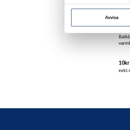
Avvisa
Balk
varm
10kr
exkl.