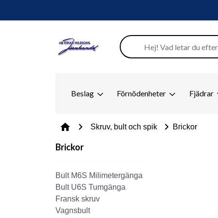
Beslag
Förnödenheter
Fjädrar
chevron_right
chevron_right
home
Skruv, bult och spik
Brickor
Brickor
Bult M6S Milimetergänga
Bult U6S Tumgänga
Fransk skruv
Vagnsbult