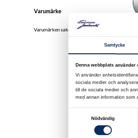
Varumärke
Varumärken saknas
Karos
Samtycke
förzi
Denna webbplats använder 
3kr
Vi använder enhetsidentifierar
exkl.
sociala medier och analysera 
till de sociala medier och a
med annan information som du 
Samtyckesval
Nödvändig