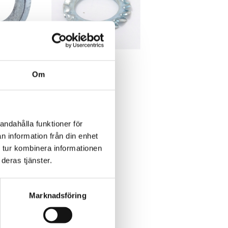
 FBB
Låsbricka AZ
Om
7kr
andahålla funktioner för
kr
exkl. moms: 6kr
n information från din enhet
 tur kombinera informationen
deras tjänster.
Marknadsföring