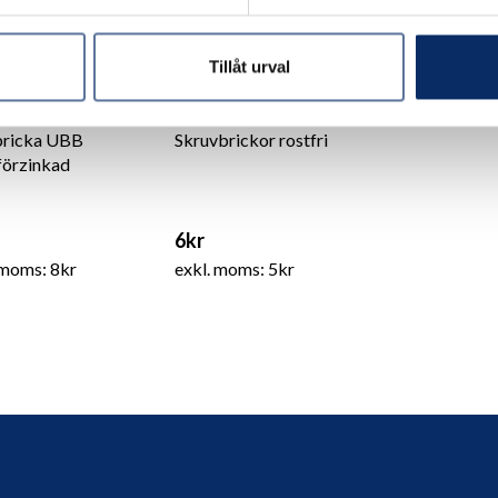
Tillåt urval
bricka UBB
Skruvbrickor rostfri
förzinkad
6kr
 moms: 8kr
exkl. moms: 5kr