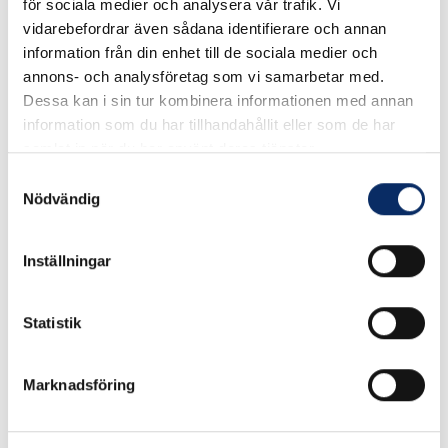
för sociala medier och analysera vår trafik. Vi
338kr
1 740kr
vidarebefordrar även sådana identifierare och annan
exkl. moms: 270kr
exkl. moms: 1 392kr
information från din enhet till de sociala medier och
annons- och analysföretag som vi samarbetar med.
Dessa kan i sin tur kombinera informationen med annan
information som du har tillhandahållit eller som de har
samlat in när du har använt deras tjänster.
Samtyckesval
Nödvändig
Inställningar
Statistik
Cylinder rokoko 65537
Krom
Marknadsföring
1 155kr