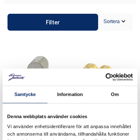
expand_more
Filter
Sortera
Samtycke
Information
Om
Cylinder HABO 601 7-
Dubbelcylinder rund
Denna webbplats använder cookies
stift
Vi använder enhetsidentifierare för att anpassa innehållet
och annonserna till användarna, tillhandahålla funktioner