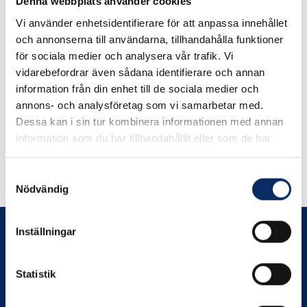
Denna webbplats använder cookies
Vi använder enhetsidentifierare för att anpassa innehållet
Öljetter i mässing
och annonserna till användarna, tillhandahålla funktioner
för sociala medier och analysera vår trafik. Vi
vidarebefordrar även sådana identifierare och annan
information från din enhet till de sociala medier och
199kr
annons- och analysföretag som vi samarbetar med.
exkl. moms: 159kr
Dessa kan i sin tur kombinera informationen med annan
information som du har tillhandahållit eller som de har
samlat in när du har använt deras tjänster.
Samtyckesval
Nödvändig
Inställningar
Statistik
Prenumerera