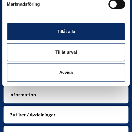
Marknadsföring
Kontakta oss
Tillåt alla
Org. nr:
556049-4550
Telefon:
0706-390802
E-post:
info@nilssonsjarnhandel.se
Tillåt urval
Avvisa
Information
Butiker / Avdelningar