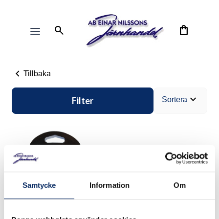
search
shopping_bag
chevron_left
Tillbaka
expand_more
Filter
Sortera
Samtycke
Information
Om