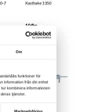
40-7
Kasthake 1350
104kr
0kr
exkl. moms: 83kr
Om
andahålla funktioner för
n information från din enhet
 tur kombinera informationen
deras tjänster.
 1306
Kasthake av stål
Marknadsföring