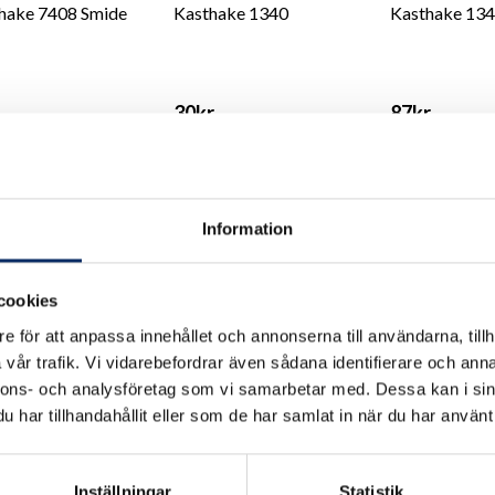
hake 7408 Smide
Kasthake 1340
Kasthake 13
30kr
87kr
 moms: 60kr
exkl. moms: 24kr
exkl. moms: 7
Information
cookies
e för att anpassa innehållet och annonserna till användarna, tillh
vår trafik. Vi vidarebefordrar även sådana identifierare och anna
nnons- och analysföretag som vi samarbetar med. Dessa kan i sin
har tillhandahållit eller som de har samlat in när du har använt 
hake 7402, 7405,
Kajuthake 7410
Schatullhake
Inställningar
Statistik