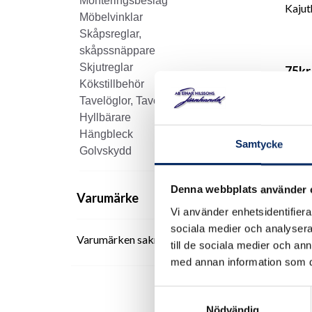
Monteringsbeslag
Kajut
Möbelvinklar
Skåpsreglar,
skåpssnäppare
Skjutreglar
75kr
Kökstillbehör
exkl.
Tavelöglor, Tavelkrok
Hyllbärare
Hängbleck
Samtycke
Golvskydd
Denna webbplats använder 
Varumärke
Vi använder enhetsidentifierar
sociala medier och analysera 
Varumärken saknas
till de sociala medier och a
med annan information som du 
Samtyckesval
Kajut
Nödvändig