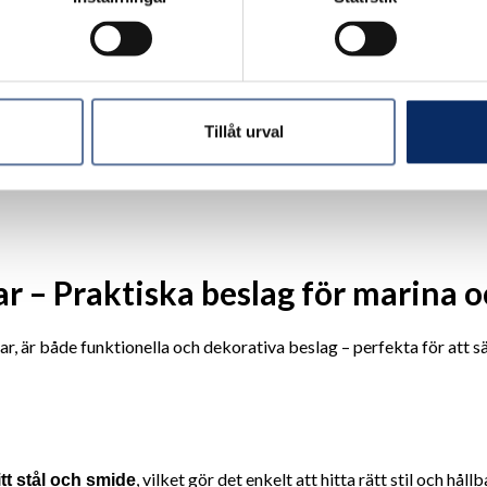
r
61kr
44kr
 moms: 122kr
exkl. moms: 49kr
exkl. moms: 3
Tillåt urval
 – Praktiska beslag för marina o
, är både funktionella och dekorativa beslag – perfekta för att säk
, vilket gör det enkelt att hitta rätt stil och hål
itt stål och smide