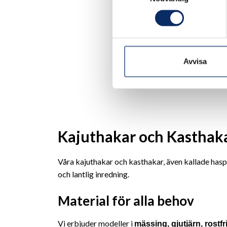
7408
153k
exkl.
Avvisa
Kajuthakar och Kasthakar
Våra kajuthakar och kasthakar, även kallade haspar
och lantlig inredning.
Material för alla behov
Vi erbjuder modeller i
mässing, gjutjärn, rostfr