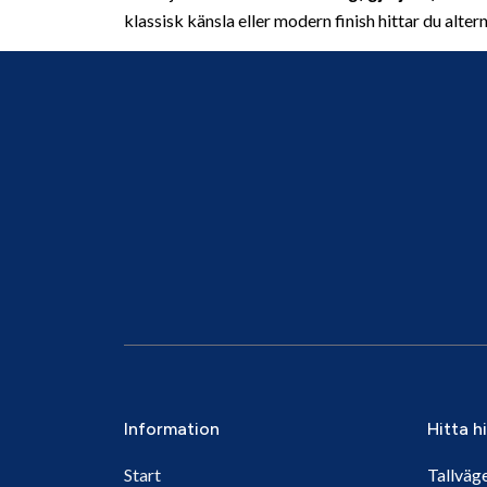
klassisk känsla eller modern finish hittar du altern
Information
Hitta h
Start
Tallväg