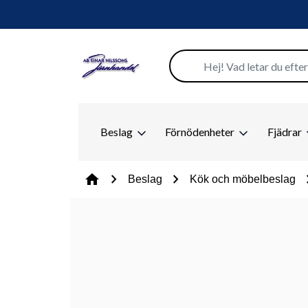
Beslag
Förnödenheter
Fjädrar
chevron_right
chevron_right
chevr
home
Beslag
Kök och möbelbeslag