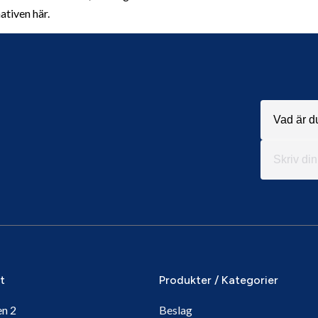
ativen här.
it
Produkter / Kategorier
en 2
Beslag