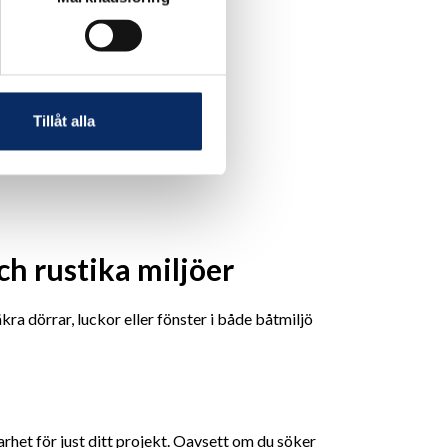
70kr
5kr
exkl. moms: 56kr
Tillåt alla
ch rustika miljöer
ra dörrar, luckor eller fönster i både båtmiljö
lbarhet för just ditt projekt. Oavsett om du söker