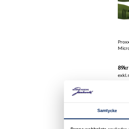
Proxx
Micr
89kr
exkl.
Samtycke