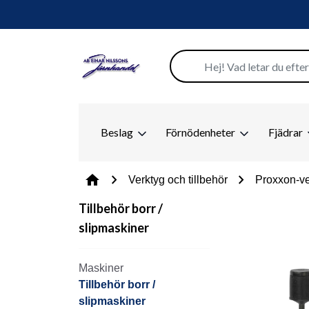
Beslag
Förnödenheter
Fjädrar
chevron_right
chevron_right
home
Verktyg och tillbehör
Proxxon-ve
Tillbehör borr /
slipmaskiner
Maskiner
Tillbehör borr /
slipmaskiner