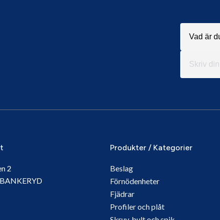
it
Produkter / Kategorier
en 2
Beslag
5 BANKERYD
Förnödenheter
Fjädrar
Profiler och plåt
Skruv, bult och spik