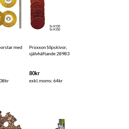
borstar med
Proxxon Slipskivor,
självhäftande 28983
80kr
108kr
exkl. moms: 64kr