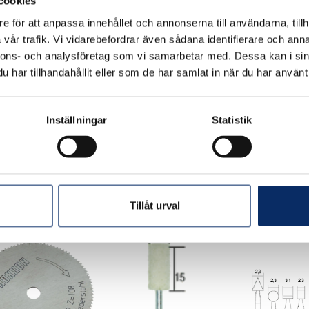
cookies
e för att anpassa innehållet och annonserna till användarna, tillh
vår trafik. Vi vidarebefordrar även sådana identifierare och anna
nnons- och analysföretag som vi samarbetar med. Dessa kan i sin
har tillhandahållit eller som de har samlat in när du har använt 
xxon MICROMOT
Proxxon 3-delad chuck
Proxxon Blads
xel 110/P
av stål
normalkorun
Inställningar
Statistik
r
95kr
43kr
 moms: 376kr
exkl. moms: 76kr
exkl. moms: 3
Tillåt urval