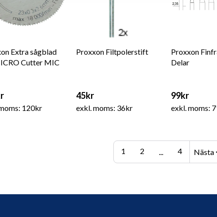
on Extra sågblad
Proxxon Filtpolerstift
Proxxon Finfr
MICRO Cutter MIC
Delar
r
45kr
99kr
 moms: 120kr
exkl. moms: 36kr
exkl. moms: 7
arr
1
2
4
...
Nästa