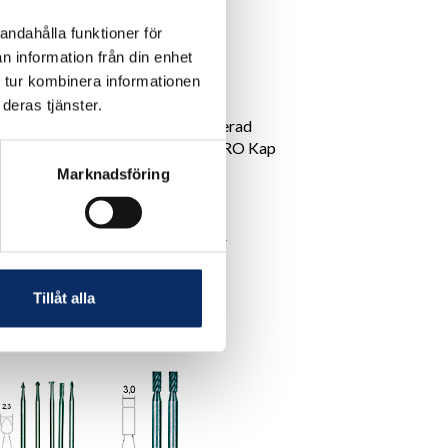
andahålla funktioner för
n information från din enhet
 tur kombinera informationen
deras tjänster.
lip av
Proxxon Diamanterad
d
kapskiva för MICRO Kap
MIC
Marknadsföring
130kr
4kr
exkl. moms: 104kr
Tillåt alla