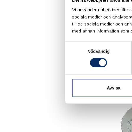
Denna webbplats använder 
Vi använder enhetsidentifierar
sociala medier och analysera 
till de sociala medier och a
med annan information som du 
Pro
flexa
Samtyckesval
Nödvändig
470k
exkl.
Avvisa