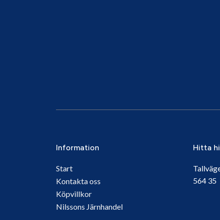
Information
Hitta h
Start
Tallväg
564 3
Kontakta oss
Köpvillkor
Nilssons Järnhandel