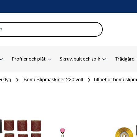
Profiler och plåt
Skruv, bult och spik
Trädgård
chevron_right
chevron_right
rktyg
Borr / Slipmaskiner 220 volt
Tillbehör borr / slip