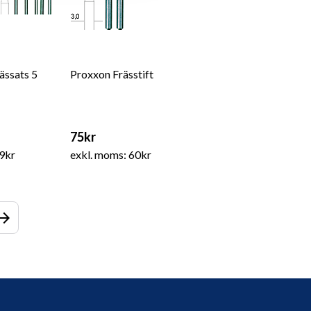
ässats 5
Proxxon Frässtift
75kr
9kr
exkl. moms: 60kr
ow_forward