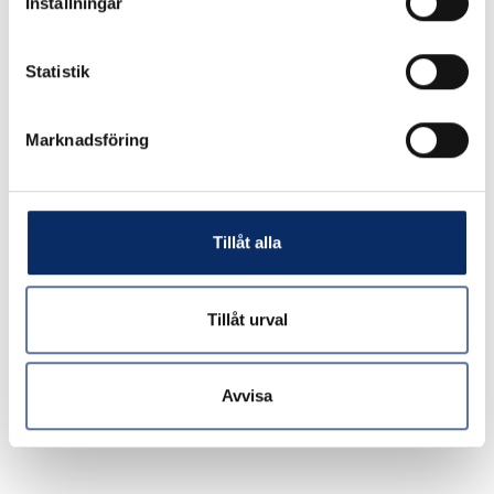
Inställningar
Statistik
Marknadsföring
Tillåt alla
Excenterlås 107
Tillåt urval
Avvisa
117kr
exkl. moms: 94kr