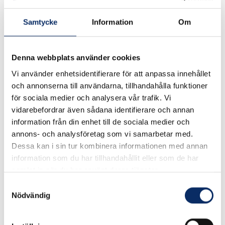
Samtycke
Information
Om
Denna webbplats använder cookies
Vi använder enhetsidentifierare för att anpassa innehållet
och annonserna till användarna, tillhandahålla funktioner
för sociala medier och analysera vår trafik. Vi
vidarebefordrar även sådana identifierare och annan
information från din enhet till de sociala medier och
annons- och analysföretag som vi samarbetar med.
Dessa kan i sin tur kombinera informationen med annan
Excenterlås 4091
Excenterlås 4100
information som du har tillhandahållit eller som de har
samlat in när du har använt deras tjänster.
Samtyckesval
70kr
53kr
Nödvändig
exkl. moms: 56kr
exkl. moms: 42kr