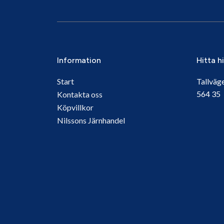
Information
Hitta h
Start
Tallväg
564 3
Kontakta oss
Köpvillkor
Nilssons Järnhandel