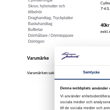
Cylinderringar
Cylin
Skruv, hylsmutter och
7-63,
tillbehör
Draghandtag, Tryckplattor
Bastuhandtag
40kr
Buffertar
exkl.
Dörrhållare / Dörrstoppare
Dörrögon
Varumärke
Samtycke
Varumärken saknas
Denna webbplats använder 
Vi använder enhetsidentifierar
sociala medier och analysera 
till de sociala medier och a
Cylin