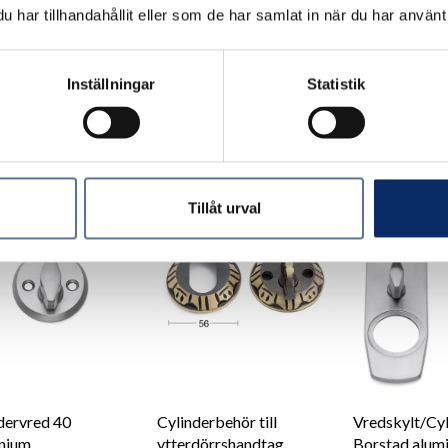
Rostfritt 316 
har tillhandahållit eller som de har samlat in när du har använt 
r
255kr
212kr
Inställningar
Statistik
 moms: 160kr
exkl. moms: 204kr
exkl. moms: 
Tillåt urval
dervred 40
Cylinderbehör till
Vredskylt/Cy
inium
ytterdörrshandtag
Borstad alum