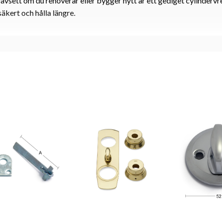
 Oavsett om du renoverar eller bygger nytt är ett gediget cylindervre
 säkert och hålla längre.