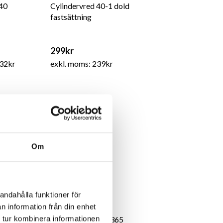
 40
Cylindervred 40-1 dold
fastsättning
299kr
132kr
exkl. moms: 239kr
Om
andahålla funktioner för
n information från din enhet
 tur kombinera informationen
 316
Vredskylt ASSA 4365