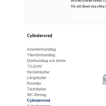
och en stilren finish.
för att låset ska sitta
Cylindervred
Innerdörrhandtag
Ytterdörrhandtag
Dörrhandtag och behör
"CLEAN"
Nyckelskyltar
Långskyltar
Rosetter
Täckskyltar
WC-Beslag
Cylindervred