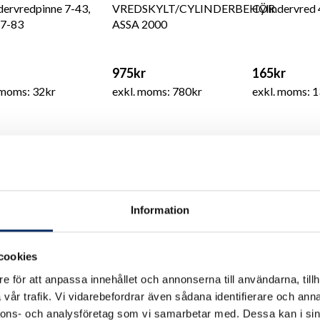
dervredpinne 7-43,
VREDSKYLT/CYLINDERBEHÖR
Cylindervred
 7-83
ASSA 2000
975kr
165kr
 moms: 32kr
exkl. moms: 780kr
exkl. moms: 
Information
cookies
e för att anpassa innehållet och annonserna till användarna, tillh
vår trafik. Vi vidarebefordrar även sådana identifierare och anna
nnons- och analysföretag som vi samarbetar med. Dessa kan i sin
dervred F40
Cylindervred 2821-2
Cylindervred