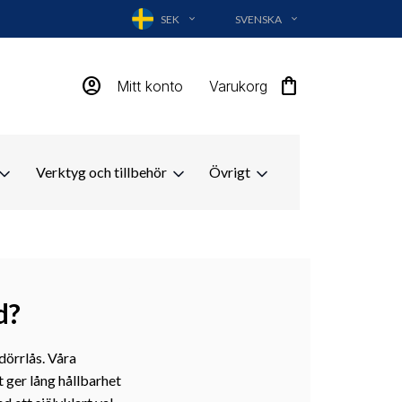
SEK
SVENSKA
EXPAND_MORE
EXPAND_MORE
account_circle
shopping_bag
Mitt konto
Varukorg
Verktyg och tillbehör
Övrigt
d?
 dörrlås. Våra
t ger lång hållbarhet