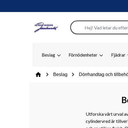
Beslag
Förnödenheter
Fjädrar
chevron_right
chevron_right
home
Beslag
Dörrhandtag och tillbeh
B
Utforska vårt urval av
cylindervred är tillve