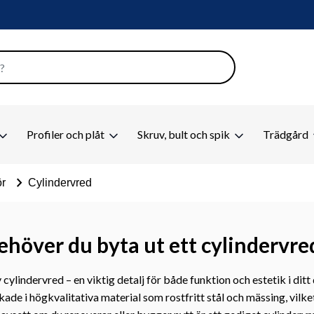
Profiler och plåt
Skruv, bult och spik
Trädgård
chevron_right
ör
Cylindervred
ehöver du byta ut ett cylindervre
 cylindervred – en viktig detalj för både funktion och estetik i ditt
rkade i högkvalitativa material som rostfritt stål och mässing, vilke