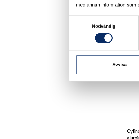
med annan information som du 
Samtyckesval
200k
Nödvändig
exkl.
Avvisa
Cylin
alum