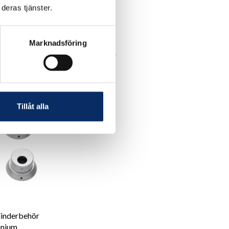
c/c 30
deras tjänster.
570kr
Marknadsföring
170kr
exkl. moms: 456kr
Tillåt alla
linderbehör
inium