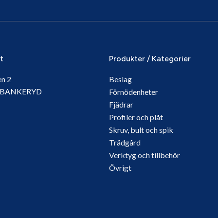
it
Produkter / Kategorier
en 2
Beslag
5 BANKERYD
Förnödenheter
Fjädrar
Profiler och plåt
Skruv, bult och spik
Trädgård
Verktyg och tillbehör
Övrigt