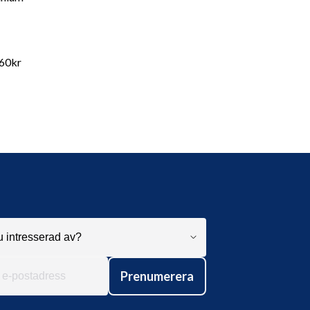
760kr
Prenumerera