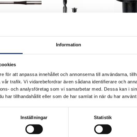
rr 3 D
Träpluggborrsats
Markeringssti
Information
träplugg
cookies
r
99kr
39kr
e för att anpassa innehållet och annonserna till användarna, tillh
 moms: 119kr
exkl. moms: 79kr
exkl. moms: 3
vår trafik. Vi vidarebefordrar även sådana identifierare och anna
nnons- och analysföretag som vi samarbetar med. Dessa kan i sin
har tillhandahållit eller som de har samlat in när du har använt 
Inställningar
Statistik