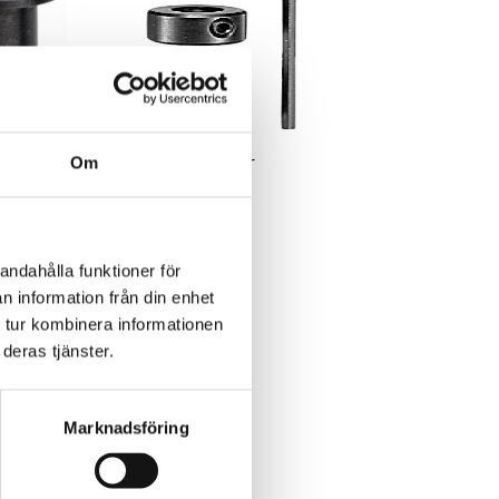
ft för
Djupstopp till borr
Om
49kr
andahålla funktioner för
1kr
exkl. moms: 39kr
n information från din enhet
 tur kombinera informationen
deras tjänster.
Marknadsföring