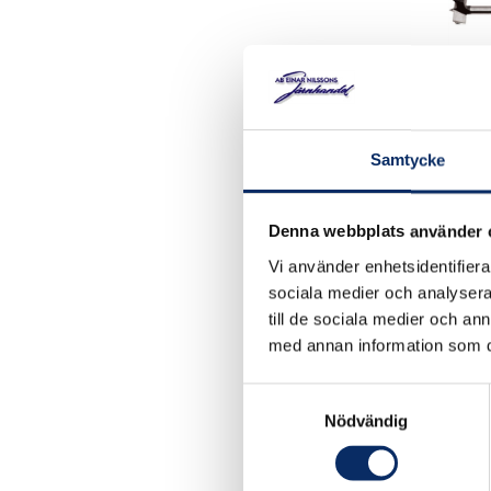
Träbo
Samtycke
Denna webbplats använder 
149k
Vi använder enhetsidentifierar
exkl.
sociala medier och analysera 
till de sociala medier och a
med annan information som du 
Samtyckesval
Nödvändig