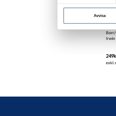
Avvisa
Borr/
Irwin
249k
exkl.