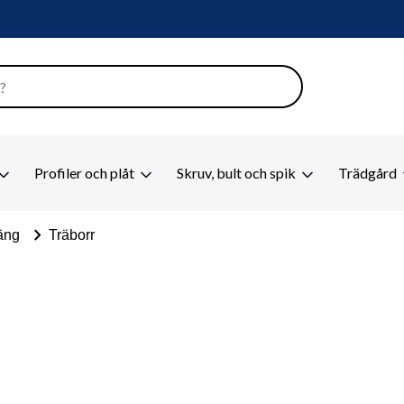
Profiler och plåt
Skruv, bult och spik
Trädgård
chevron_right
äng
Träborr