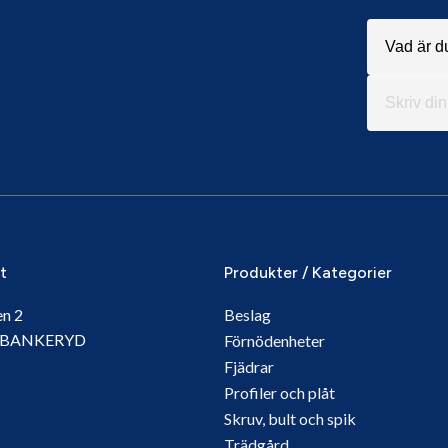
it
Produkter / Kategorier
en 2
Beslag
5 BANKERYD
Förnödenheter
Fjädrar
Profiler och plåt
Skruv, bult och spik
Trädgård