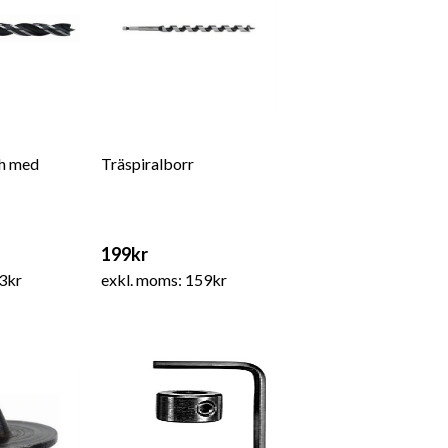
h med
Träspiralborr
199kr
3kr
exkl. moms: 159kr