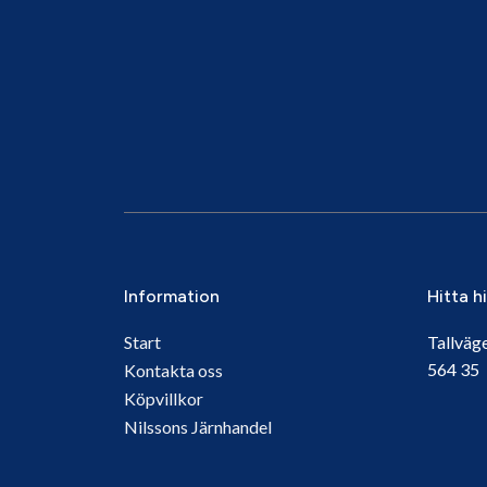
Information
Hitta h
Start
Tallväg
564 3
Kontakta oss
Köpvillkor
Nilssons Järnhandel