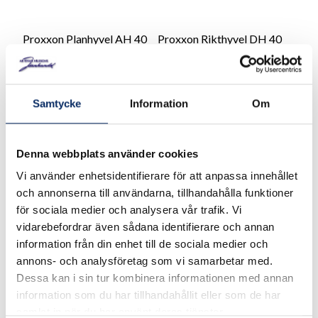
Proxxon Planhyvel AH 40
Proxxon Rikthyvel DH 40
5 590kr
7 395kr
Samtycke
Information
Om
exkl. moms: 4 472kr
exkl. moms: 5 916kr
Denna webbplats använder cookies
Vi använder enhetsidentifierare för att anpassa innehållet
och annonserna till användarna, tillhandahålla funktioner
för sociala medier och analysera vår trafik. Vi
vidarebefordrar även sådana identifierare och annan
information från din enhet till de sociala medier och
annons- och analysföretag som vi samarbetar med.
Dessa kan i sin tur kombinera informationen med annan
information som du har tillhandahållit eller som de har
samlat in när du har använt deras tjänster.