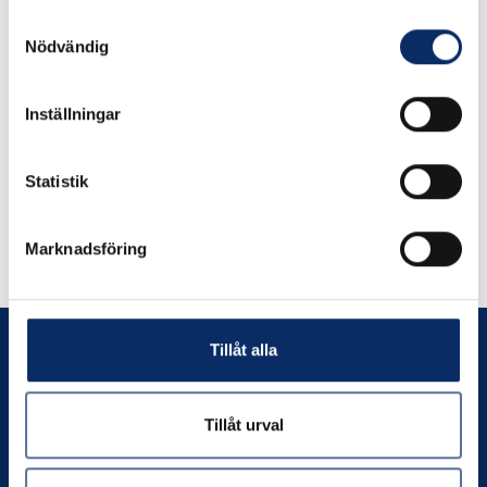
Samtyckesval
Proxxon Reservkniv till
Proxxon Hyvelstål till
Nödvändig
DH 40
Hyvel AH 80
Inställningar
140kr
280kr
exkl. moms: 112kr
exkl. moms: 224kr
Statistik
Marknadsföring
Tillåt alla
Tillåt urval
Prenumerera