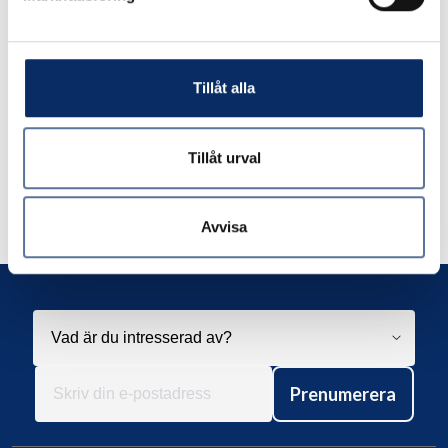
Maskinskruv M8 Kullrigt
huvud MRX
Tillåt alla
4kr
exkl. moms: 3kr
Tillåt urval
Avvisa
Prenumerera