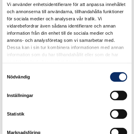
Vi använder enhetsidentifierare för att anpassa innehållet
Maskinskruv M5 Kullrigt
Maskinskruv M6 Kullrigt
och annonserna till användarna, tillhandahålla funktioner
huvud MRX
huvud MRX
för sociala medier och analysera vår trafik. Vi
vidarebefordrar även sådana identifierare och annan
information från din enhet till de sociala medier och
10kr
10kr
annons- och analysföretag som vi samarbetar med.
exkl. moms: 8kr
exkl. moms: 8kr
Dessa kan i sin tur kombinera informationen med annan
information som du har tillhandahållit eller som de har
samlat in när du har använt deras tjänster.
Samtyckesval
Nödvändig
Inställningar
Statistik
Marknadsföring