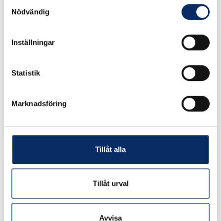
Samtyckesval
Proxxon Kap- och
Proxxon MICRO-
Nödvändig
geringssåg KGS 80
Bandsåg MBS 240/E
Inställningar
3 995kr
4 995kr
exkl. moms: 3 196kr
exkl. moms: 3 996kr
Statistik
Marknadsföring
Tillåt alla
Tillåt urval
Avvisa
Proxxon Sticksåg STS
Proxxon Super-sticksåg