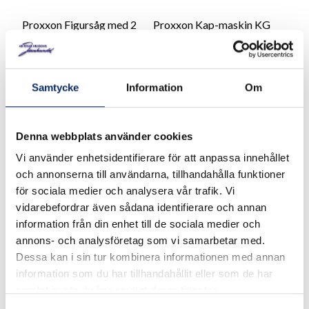
Proxxon Figursåg med 2
Proxxon Kap-maskin KG
hastigheter DS 460
50
6 795kr
1 675kr
Samtycke
Information
Om
exkl. moms: 5 436kr
exkl. moms: 1 340kr
Denna webbplats använder cookies
Vi använder enhetsidentifierare för att anpassa innehållet
och annonserna till användarna, tillhandahålla funktioner
för sociala medier och analysera vår trafik. Vi
vidarebefordrar även sådana identifierare och annan
information från din enhet till de sociala medier och
annons- och analysföretag som vi samarbetar med.
Dessa kan i sin tur kombinera informationen med annan
information som du har tillhandahållit eller som de har
samlat in när du har använt deras tjänster.