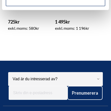
12/E
STS/E
725kr
1 495kr
exkl. moms: 580kr
exkl. moms: 1 196kr
Prenumerera