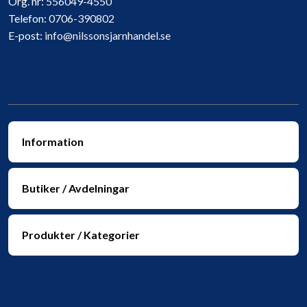
Org. nr:
556049-4550
Telefon:
0706-390802
E-post:
info@nilssonsjarnhandel.se
Information
Butiker / Avdelningar
Produkter / Kategorier