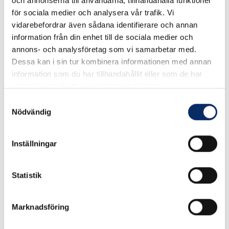
och annonserna till användarna, tillhandahålla funktioner
för sociala medier och analysera vår trafik. Vi
vidarebefordrar även sådana identifierare och annan
information från din enhet till de sociala medier och
185kr
180kr
annons- och analysföretag som vi samarbetar med.
exkl. moms: 148kr
exkl. moms: 144kr
Dessa kan i sin tur kombinera informationen med annan
information som du har tillhandahållit eller som de har
samlat in när du har använt deras tjänster.
Samtyckesval
Nödvändig
Inställningar
Statistik
Marknadsföring
Gångjärn 5020E
Gångjärn 5020F