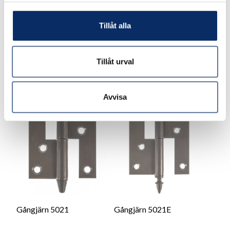
Tillåt alla
225kr
225kr
exkl. moms: 180kr
exkl. moms: 180kr
Tillåt urval
Avvisa
Gångjärn 5021
Gångjärn 5021E