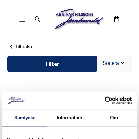
search
shopping_bag
chevron_left
Tillbaka
expand_more
Filter
Sortera
Samtycke
Information
Om