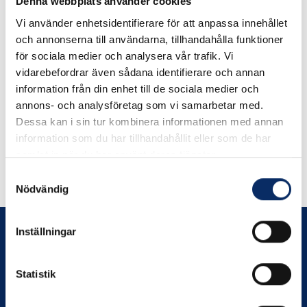
Denna webbplats använder cookies
Vi använder enhetsidentifierare för att anpassa innehållet
Broilking sprängskiss
och annonserna till användarna, tillhandahålla funktioner
Signet 20, 90
för sociala medier och analysera vår trafik. Vi
vidarebefordrar även sådana identifierare och annan
information från din enhet till de sociala medier och
100kr
annons- och analysföretag som vi samarbetar med.
exkl. moms: 80kr
Dessa kan i sin tur kombinera informationen med annan
information som du har tillhandahållit eller som de har
samlat in när du har använt deras tjänster.
Samtyckesval
Nödvändig
Inställningar
Statistik
Prenumerera