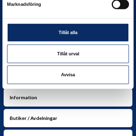
Marknadsföring
Kontakta oss
Tillåt alla
Org. nr:
556049-4550
Telefon:
0706-390802
E-post:
info@nilssonsjarnhandel.se
Tillåt urval
Avvisa
Information
Butiker / Avdelningar