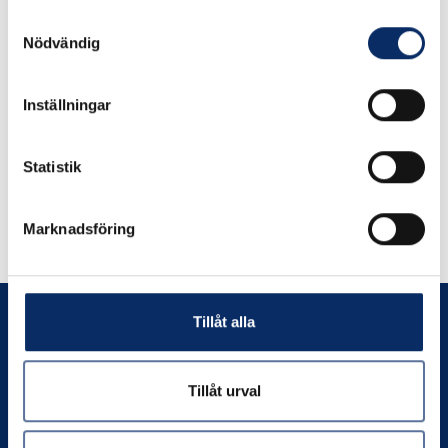
Samtyckesval
Vinkelskruvmejsel Philips
Vinkelskruvmejsel
Nödvändig
3-4
Pozidrive 3-4
Inställningar
179kr
179kr
exkl. moms: 143kr
exkl. moms: 143kr
Statistik
Marknadsföring
Tillåt alla
Tillåt urval
Prenumerera