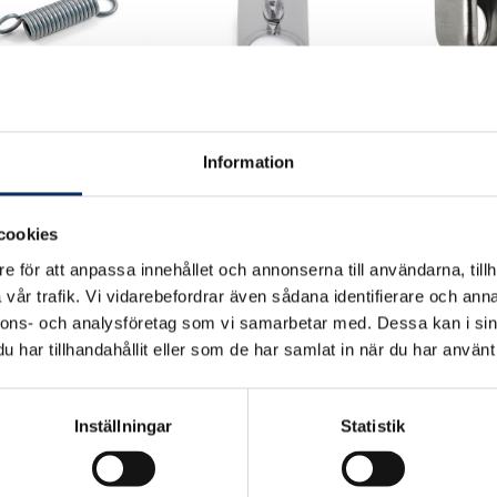
rfjäder 125
Vredskylt 64
Cylinderhylsa
Information
707
cookies
365kr
225kr
e för att anpassa innehållet och annonserna till användarna, tillh
 moms: 36kr
exkl. moms: 292kr
exkl. moms: 
vår trafik. Vi vidarebefordrar även sådana identifierare och anna
nnons- och analysföretag som vi samarbetar med. Dessa kan i sin
har tillhandahållit eller som de har samlat in när du har använt 
Inställningar
Statistik