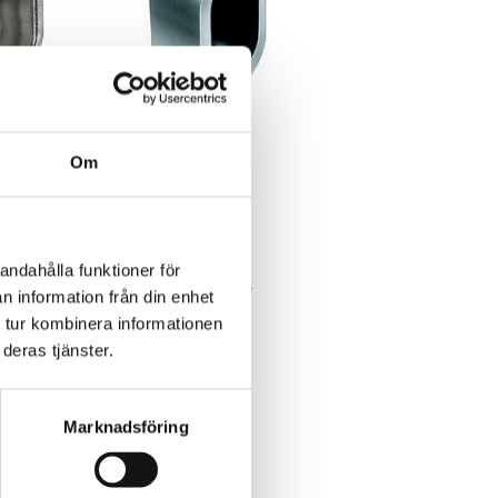
 ASSA 507,
Distansring ASSA
Om
149kr
andahålla funktioner för
180kr
exkl. moms: 119kr
n information från din enhet
 tur kombinera informationen
deras tjänster.
Marknadsföring