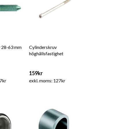
v 28-63 mm
Cylinderskruv
höghållsfastighet
159kr
7kr
exkl. moms: 127kr