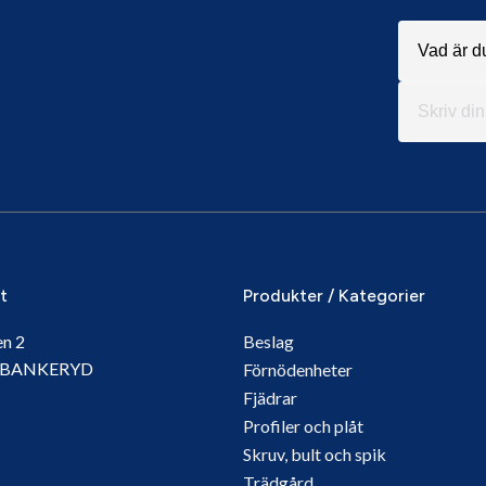
it
Produkter / Kategorier
en 2
Beslag
5 BANKERYD
Förnödenheter
Fjädrar
Profiler och plåt
Skruv, bult och spik
Trädgård