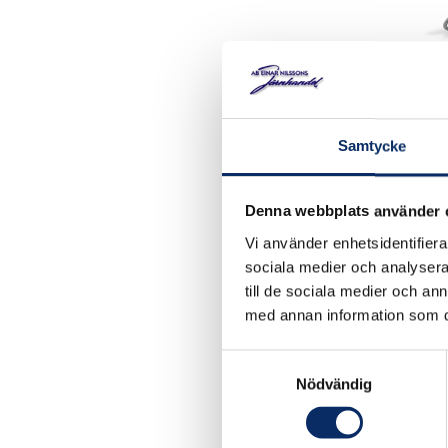
Rodda
Samtycke
Denna webbplats använder 
45kr
Vi använder enhetsidentifierar
exkl.
sociala medier och analysera 
till de sociala medier och a
med annan information som du 
Samtyckesval
Nödvändig