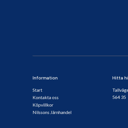
Information
Hitta h
Start
Tallväg
564 3
Kontakta oss
Köpvillkor
Nilssons Järnhandel