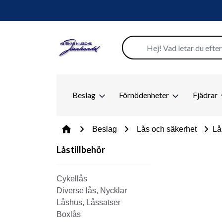
Beslag
Förnödenheter
Fjädrar
chevron_right
chevron_right
chevron_right
home
Beslag
Lås och säkerhet
Lå
Låstillbehör
Cykellås
Diverse lås, Nycklar
Låshus, Låssatser
Boxlås