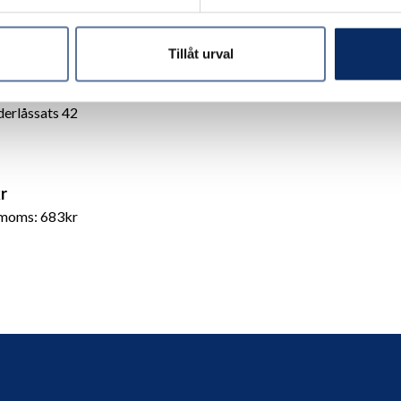
Tillåt urval
derlåssats 42
r
 moms: 683kr