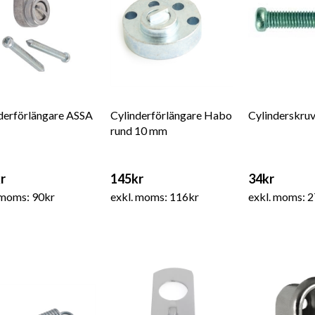
derförlängare ASSA
Cylinderförlängare Habo
Cylinderskru
rund 10 mm
r
145kr
34kr
 moms: 90kr
exkl. moms: 116kr
exkl. moms: 2