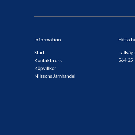
Information
Hitta h
Start
Tallväg
564 3
Kontakta oss
Köpvillkor
Nilssons Järnhandel