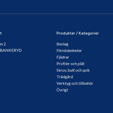
it
Produkter / Kategorier
en 2
Beslag
5 BANKERYD
Förnödenheter
Fjädrar
Profiler och plåt
Skruv, bult och spik
Trädgård
Verktyg och tillbehör
Övrigt