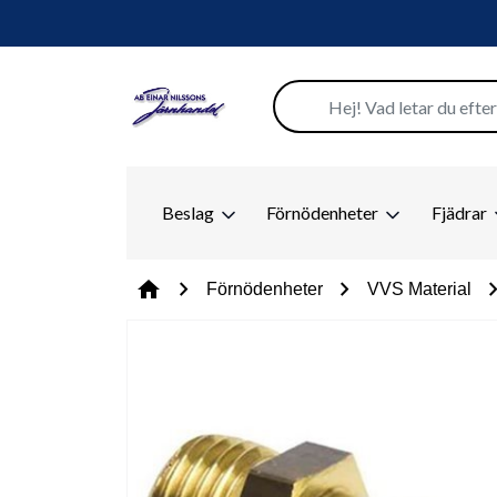
Beslag
Förnödenheter
Fjädrar
chevron_right
chevron_right
chevron_
home
Förnödenheter
VVS Material