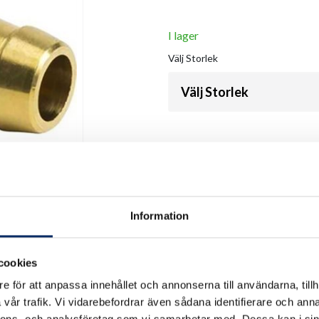
I lager
Välj
Storlek
Välj Storlek
Antal
remove
add
Information
cookies
e för att anpassa innehållet och annonserna till användarna, tillh
vår trafik. Vi vidarebefordrar även sådana identifierare och anna