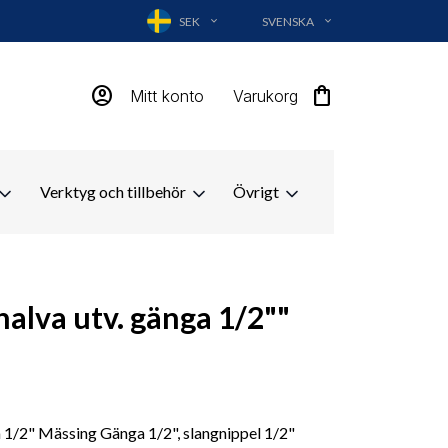
SEK
SVENSKA
EXPAND_MORE
EXPAND_MORE
account_circle
shopping_bag
Mitt konto
Varukorg
Verktyg och tillbehör
Övrigt
alva utv. gänga 1/2""
 1/2" Mässing Gänga 1/2", slangnippel 1/2"