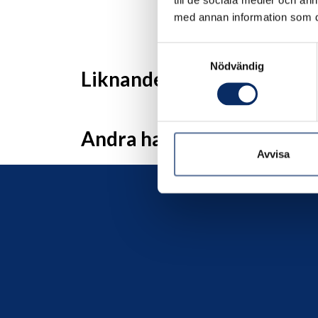
till de sociala medier och a
med annan information som du 
Samtyckesval
Nödvändig
Liknande produkter
Andra har även tittat på
Avvisa