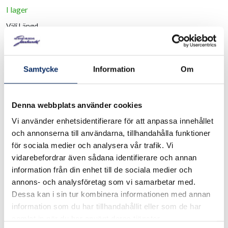
I lager
Välj
Längd
Välj Längd
Samtycke
Information
Om
492kr
Antal
Denna webbplats använder cookies
remove
add
Lägg i varukorg
Vi använder enhetsidentifierare för att anpassa innehållet
och annonserna till användarna, tillhandahålla funktioner
för sociala medier och analysera vår trafik. Vi
vidarebefordrar även sådana identifierare och annan
expand_more
Produktinformation
information från din enhet till de sociala medier och
annons- och analysföretag som vi samarbetar med.
Dessa kan i sin tur kombinera informationen med annan
information som du har tillhandahållit eller som de har
samlat in när du har använt deras tjänster.
Rekommenderade produkter