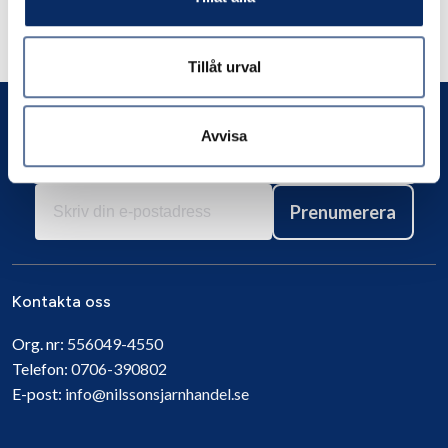
Andra har även tittat på
Tillåt urval
Avvisa
Prenumerera
Kontakta oss
Org. nr:
556049-4550
Telefon:
0706-390802
E-post:
info@nilssonsjarnhandel.se