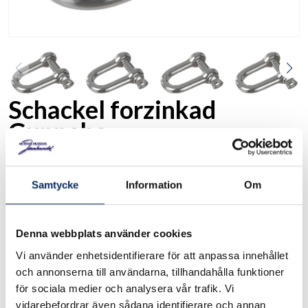
Schackel forzinkad
Gunnebo
TH261655
Art. nr:
Samtycke
Information
Om
Oklassad handelsschackel. Ej avsedd för lyftändamål. Finns i
flera storlekar
Denna webbplats använder cookies
.
Se måttskiss under produktinformation
Vi använder enhetsidentifierare för att anpassa innehållet
och annonserna till användarna, tillhandahålla funktioner
för sociala medier och analysera vår trafik. Vi
I lager
vidarebefordrar även sådana identifierare och annan