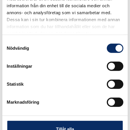
Välj
Storlek
information från din enhet till de sociala medier och
annons- och analysföretag som vi samarbetar med.
Välj Storlek
Dessa kan i sin tur kombinera informationen med annan
information som du har tillhandahållit eller som de har
samlat in när du har använt deras tjänster.
15kr
Samtyckesval
Antal
Nödvändig
remove
add
Lägg i varukorg
Inställningar
expand_more
Produktinformation
Statistik
Marknadsföring
Liknande produkter
Tillåt alla