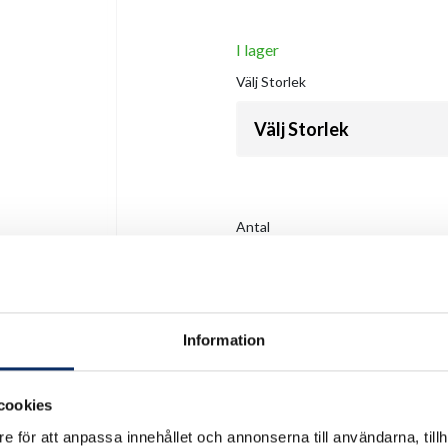
I lager
Välj
Storlek
Välj Storlek
Antal
remove
add
Information
cookies
e för att anpassa innehållet och annonserna till användarna, tillh