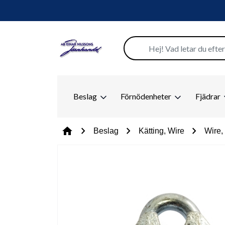
Beslag
Förnödenheter
Fjädrar
chevron_right
chevron_right
chevron_right
home
Beslag
Kätting, Wire
Wire, 