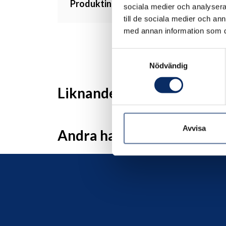
Produktinformation
sociala medier och analysera 
till de sociala medier och a
med annan information som du 
Samtyckesval
Nödvändig
Liknande produkter
Avvisa
Andra har även tittat på