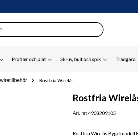
Profiler och plåt
Skruv, bult och spik
Trädgård
chevron_right
Rostfria Wirelås
wiretillbehör
Rostfria Wirelå
4908209105
Art. nr:
Rostfria Wirelås Bygelmodell 