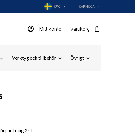
SEK
SVENSKA
EXPAND_MORE
EXPAND_MORE
account_circle
shopping_bag
Mitt konto
Varukorg
Verktyg och tillbehör
Övrigt
s
Förpackning 2 st