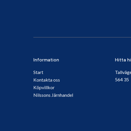
Information
Hitta h
Start
Tallväg
564 3
Kontakta oss
Köpvillkor
Nilssons Järnhandel