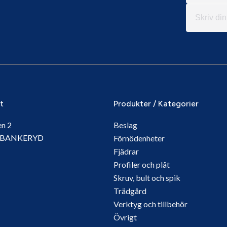
it
Produkter / Kategorier
en 2
Beslag
5 BANKERYD
Förnödenheter
Fjädrar
Profiler och plåt
Skruv, bult och spik
Trädgård
Verktyg och tillbehör
Övrigt