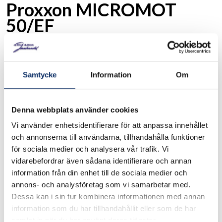
Proxxon MICROMOT
50/EF
Art. nr: 28512
Samtycke
Information
Om
Smäcker, praktisk och lätt. Snabbchuck och elektronisk
reglering (tyristorstyrd) av hastighet. För användning behövs
också en transformator. Vi rekommenderar att man använder
Denna webbplats använder cookies
Micromot-nättaggregat från 1,0 A storlek.
Vi använder enhetsidentifierare för att anpassa innehållet
och annonserna till användarna, tillhandahålla funktioner
I lager
för sociala medier och analysera vår trafik. Vi
vidarebefordrar även sådana identifierare och annan
470kr
information från din enhet till de sociala medier och
Antal
annons- och analysföretag som vi samarbetar med.
remove
add
Lägg i varukorg
Dessa kan i sin tur kombinera informationen med annan
information som du har tillhandahållit eller som de har
samlat in när du har använt deras tjänster.