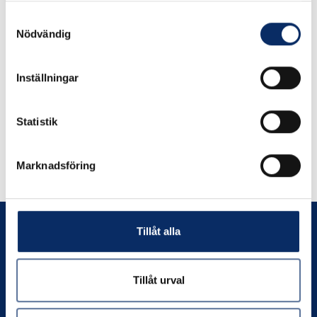
Samtyckesval
expand_more
Produktinformation
Nödvändig
Inställningar
Statistik
Liknande produkter
Marknadsföring
Andra har även tittat på
Tillåt alla
Tillåt urval
Prenumerera