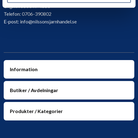
Org. nr:
556049-4550
Telefon:
0706-390802
E-post:
info@nilssonsjarnhandel.se
Information
Butiker / Avdelningar
Produkter / Kategorier