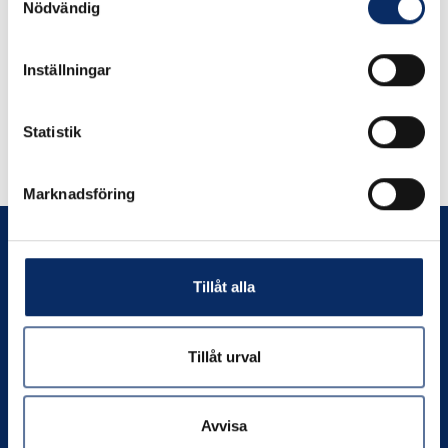
Nödvändig
Inställningar
Liknande produkter
Statistik
Andra har även tittat på
Marknadsföring
Tillåt alla
Prenumerera
Tillåt urval
Kontakta oss
Avvisa