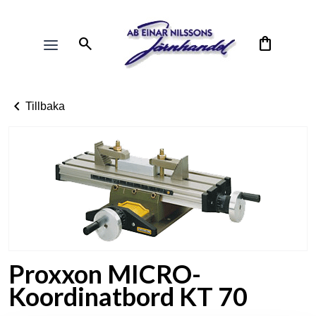
search
shopping_bag
chevron_left
Tillbaka
Proxxon MICRO-
Koordinatbord KT 70