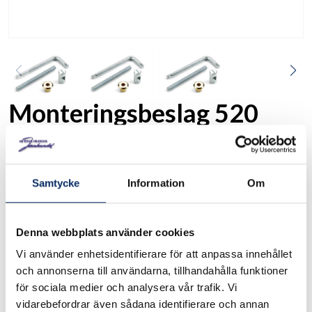
Monteringsbeslag 520
30893
Art. nr:
Samtycke
Information
Om
Monteringsbeslag i sats om 4 st sargsprintar M6x20 mm, 4 st
pinnbultar M6x70 mm samt 4 st toppmutter med 15 mm
diameter av mässing förnicklad med spår. MI8579 Sprintlängd
Denna webbplats använder cookies
30 mm. MI8581 Sprintlängd 14 mm.
Vi använder enhetsidentifierare för att anpassa innehållet
och annonserna till användarna, tillhandahålla funktioner
I lager
för sociala medier och analysera vår trafik. Vi
Välj
Ytbehandling
vidarebefordrar även sådana identifierare och annan