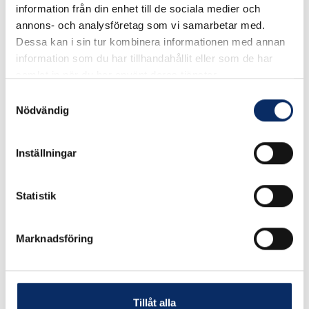
information från din enhet till de sociala medier och
Välj Ytbehandling
annons- och analysföretag som vi samarbetar med.
Dessa kan i sin tur kombinera informationen med annan
information som du har tillhandahållit eller som de har
samlat in när du har använt deras tjänster.
100kr
Antal
Samtyckesval
Nödvändig
remove
add
Lägg i varukorg
Inställningar
expand_more
Produktinformation
Statistik
Marknadsföring
Liknande produkter
Tillåt alla