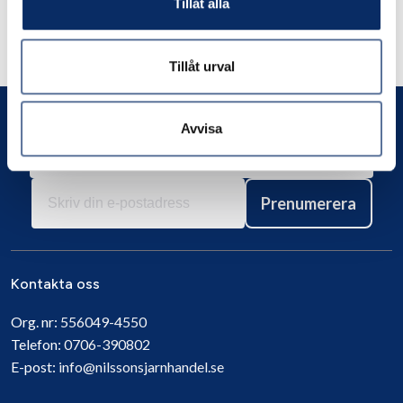
Liknande produkter
Tillåt alla
Andra har även tittat på
Tillåt urval
Avvisa
Prenumerera
Kontakta oss
Org. nr:
556049-4550
Telefon:
0706-390802
E-post:
info@nilssonsjarnhandel.se