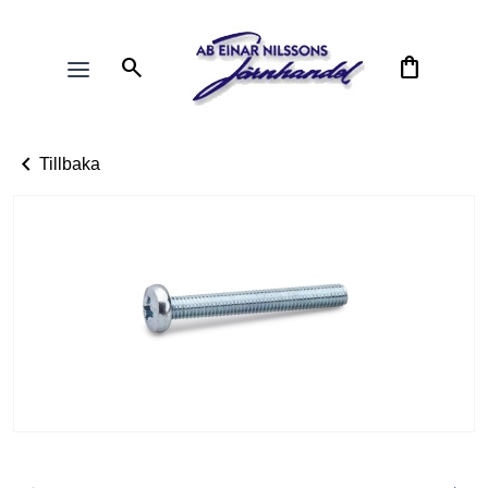
search
shopping_bag
chevron_left
Tillbaka