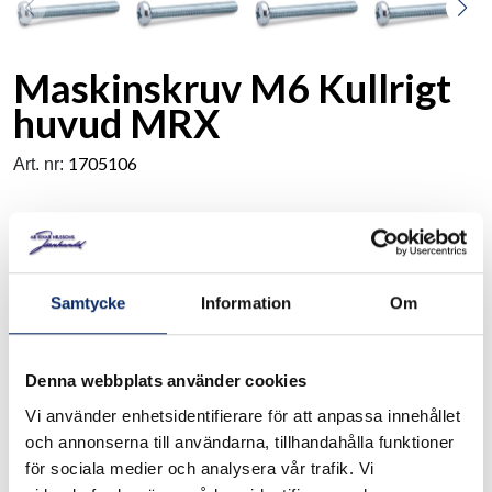
Maskinskruv M6 Kullrigt
huvud MRX
1705106
Art. nr:
Maskinskruv av stål, helgängad. Kvalitet: DIN 7985.
Ytbehandling: Förzinkad. Kryss, philipsspår. Längd: 10-100
mm.
Samtycke
Information
Om
I lager
Denna webbplats använder cookies
Välj
Förpackning
Vi använder enhetsidentifierare för att anpassa innehållet
och annonserna till användarna, tillhandahålla funktioner
Välj Förpackning
för sociala medier och analysera vår trafik. Vi