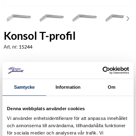
Konsol T-profil
15244
Art. nr:
Konsol av varmgalvaniserat stål. eller svartlackad. Angivna
värden för max vikt är beräknade och garanteras ej.
.
Se måttskiss under produktinformation
Samtycke
Information
Om
I lager
Denna webbplats använder cookies
Välj
Ytbehandling
Vi använder enhetsidentifierare för att anpassa innehållet
och annonserna till användarna, tillhandahålla funktioner
Välj Ytbehandling
för sociala medier och analysera vår trafik. Vi