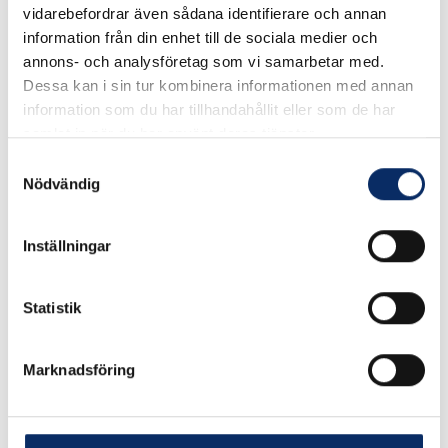
vidarebefordrar även sådana identifierare och annan
information från din enhet till de sociala medier och
Välj
Storlek
annons- och analysföretag som vi samarbetar med.
Dessa kan i sin tur kombinera informationen med annan
Välj Storlek
information som du har tillhandahållit eller som de har
samlat in när du har använt deras tjänster.
Samtyckesval
188kr
Nödvändig
Antal
remove
add
Lägg i varukorg
Inställningar
Statistik
expand_more
Produktinformation
Marknadsföring