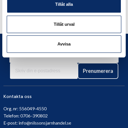
Tillåt alla
Liknande produkter
Andra har även tittat på
Tillåt urval
Avvisa
Prenumerera
Kontakta oss
Org. nr:
556049-4550
Telefon:
0706-390802
E-post:
info@nilssonsjarnhandel.se