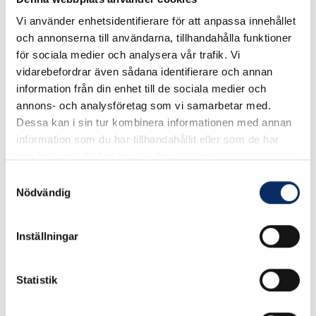
Vi använder enhetsidentifierare för att anpassa innehållet
och annonserna till användarna, tillhandahålla funktioner
för sociala medier och analysera vår trafik. Vi
vidarebefordrar även sådana identifierare och annan
Rekommenderade produkter
information från din enhet till de sociala medier och
annons- och analysföretag som vi samarbetar med.
Dessa kan i sin tur kombinera informationen med annan
information som du har tillhandahållit eller som de har
samlat in när du har använt deras tjänster.
Samtyckesval
Nödvändig
Inställningar
Statistik
Skjutregel för grind, låsbar
SKJUTREGEL 770
VARMGALVAD