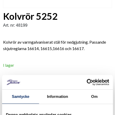
Kolvrör 5252
Art. nr: 48199
Kolvrör av varmgalvaniserat stål för nedgjutning. Passande
skjutreglarna 16614, 16615,16616 och 16617.
I lager
77kr
Antal
remove
add
Lägg i varukorg
Samtycke
Information
Om
expand_more
Produktinformation
Denna webbplats använder cookies