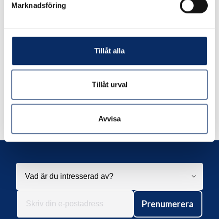
248kr
Marknadsföring
390kr
exkl. moms: 198kr
exkl. moms: 312kr
Tillåt alla
Tillåt urval
Liknande produkter
Avvisa
Andra har även tittat på
Prenumerera