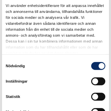
Vi använder enhetsidentifierare för att anpassa innehållet
Lätt och behändig koppling med dubbla låsklackar, för
och annonserna till användarna, tillhandahålla funktioner
tryckluft vid låga och medelhöga tryck. Den mest
för sociala medier och analysera vår trafik. Vi
förekommande kopplingstypen inom industri,väg, vatten och
vidarebefordrar även sådana identifierare och annan
byggnadssektorn. Finns i flera storlekar
information från din enhet till de sociala medier och
annons- och analysföretag som vi samarbetar med.
Dessa kan i sin tur kombinera informationen med annan
I lager
information som du har tillhandahållit eller som de har
Välj
Storlek
samlat in när du har använt deras tjänster.
Välj Storlek
Samtyckesval
Nödvändig
Inställningar
79kr
Antal
remove
add
Lägg i varukorg
Statistik