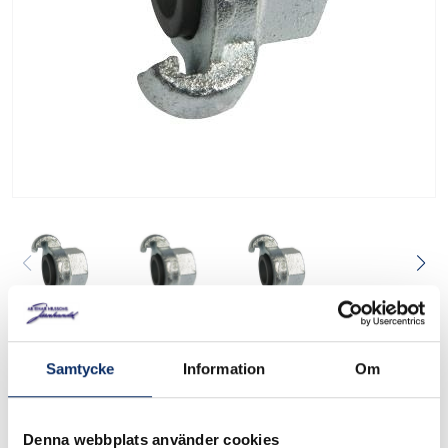
Klokoppling invändig
gänga
Samtycke
Information
Om
465-13
Art. nr:
Denna webbplats använder cookies