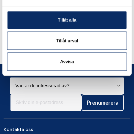
Tillåt alla
Liknande produkter
Tillåt urval
Andra har även tittat på
Avvisa
Prenumerera
Kontakta oss