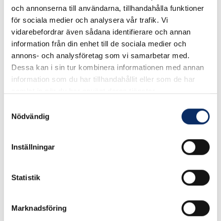
och annonserna till användarna, tillhandahålla funktioner
Rekommenderade produkter
för sociala medier och analysera vår trafik. Vi
vidarebefordrar även sådana identifierare och annan
information från din enhet till de sociala medier och
annons- och analysföretag som vi samarbetar med.
Dessa kan i sin tur kombinera informationen med annan
information som du har tillhandahållit eller som de har
samlat in när du har använt deras tjänster.
Samtyckesval
Nödvändig
Inställningar
STENYLRÖR 1600 VIT Ø25
DP-RÖR 2200 M KROM Ø25
Statistik
mm
88kr
95kr
exkl. moms: 70kr
Marknadsföring
exkl. moms: 76kr