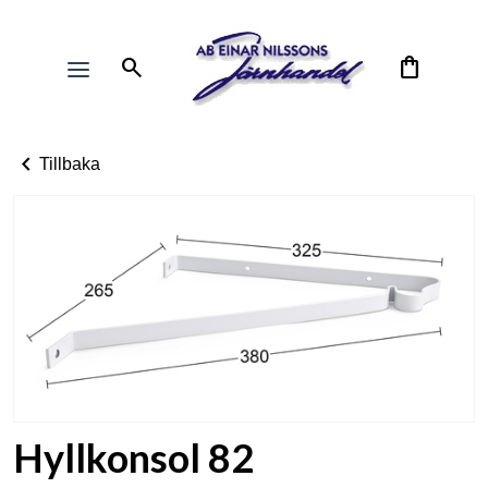
search
shopping_bag
chevron_left
Tillbaka
Hyllkonsol 82