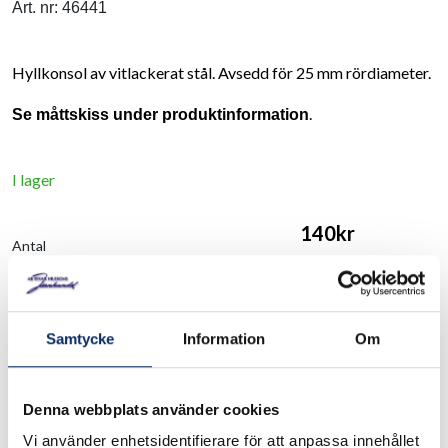
Art. nr: 46441
Hyllkonsol av vitlackerat stål. Avsedd för 25 mm rördiameter.
.
Se måttskiss under produktinformation
I lager
140kr
Antal
remove
add
Lägg i varukorg
Samtycke
Information
Om
expand_more
Produktinformation
Denna webbplats använder cookies
Vi använder enhetsidentifierare för att anpassa innehållet