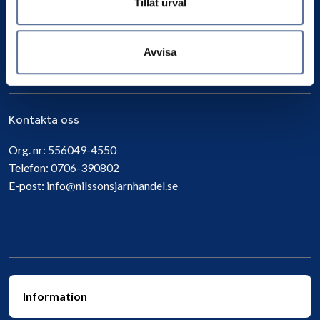
Tillåt urval
Avvisa
Prenumerera
Kontakta oss
Org. nr:
556049-4550
Telefon:
0706-390802
E-post:
info@nilssonsjarnhandel.se
Information