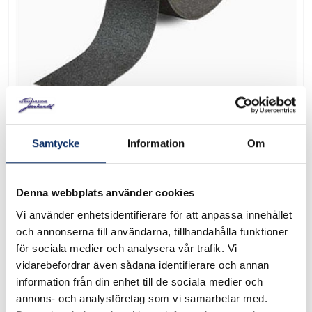
Halkteip 3M Saftey Walk
Samtycke
Information
Om
Art. nr: 610825
Denna webbplats använder cookies
Medelgrov, inne/ute. Hög kapacitet, slitstyrka och
Vi använder enhetsidentifierare för att anpassa innehållet
vidhäftning. Till trappor, fordon, hallar etc. Bredd: 25 mm
och annonserna till användarna, tillhandahålla funktioner
Rullens längd: 18,3 meter
för sociala medier och analysera vår trafik. Vi
vidarebefordrar även sådana identifierare och annan
I lager
information från din enhet till de sociala medier och
annons- och analysföretag som vi samarbetar med.