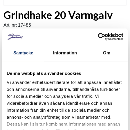
Grindhake 20 Varmgalv
Art. nr: 17485
Grindhake av stål. Varmgalvaniserat för extra bra
Samtycke
Information
Om
korrosionsskydd. Levereras komplett med skruvar.
Extra bra korrosionsskydd
Denna webbplats använder cookies
Se måttskiss under produktinformation.
Vi använder enhetsidentifierare för att anpassa innehållet
och annonserna till användarna, tillhandahålla funktioner
för sociala medier och analysera vår trafik. Vi
I lager
vidarebefordrar även sådana identifierare och annan
information från din enhet till de sociala medier och
annons- och analysföretag som vi samarbetar med.
178kr
Antal
Dessa kan i sin tur kombinera informationen med annan