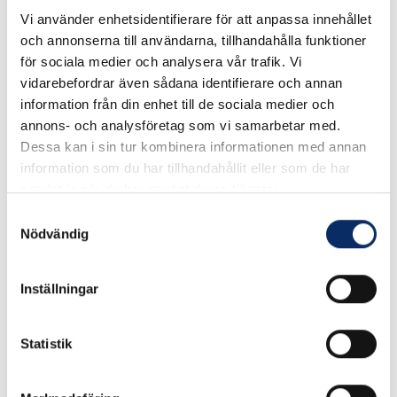
Vi använder enhetsidentifierare för att anpassa innehållet
och annonserna till användarna, tillhandahålla funktioner
I lager
för sociala medier och analysera vår trafik. Vi
Välj
Ytbehandling
vidarebefordrar även sådana identifierare och annan
information från din enhet till de sociala medier och
Välj Ytbehandling
annons- och analysföretag som vi samarbetar med.
Dessa kan i sin tur kombinera informationen med annan
information som du har tillhandahållit eller som de har
Välj
Modell
samlat in när du har använt deras tjänster.
Välj Modell
Samtyckesval
Nödvändig
Inställningar
198kr
Antal
remove
add
Lägg i varukorg
Statistik