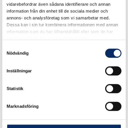
vidarebefordrar även sådana identifierare och annan
trädgårdsredskap, tillbehör osv.
information från din enhet till de sociala medier och
annons- och analysföretag som vi samarbetar med.
Se måttskiss under produktinformation.
Dessa kan i sin tur kombinera informationen med annan
information som du har tillhandahållit eller som de har
I lager
samlat in när du har använt deras tjänster.
Samtyckesval
117kr
Nödvändig
Antal
remove
add
Lägg i varukorg
Inställningar
Statistik
expand_more
Produktinformation
Marknadsföring