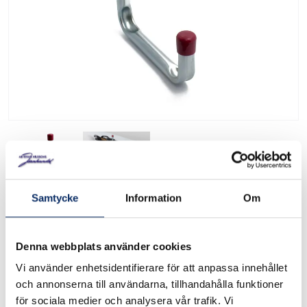
Samtycke
Information
Om
Förvaringskonsol 8523
Elzink
Denna webbplats använder cookies
Art. nr: 11324
Vi använder enhetsidentifierare för att anpassa innehållet
och annonserna till användarna, tillhandahålla funktioner
för sociala medier och analysera vår trafik. Vi
Tak- och väggkrok av stål. För upphängning av skidor,