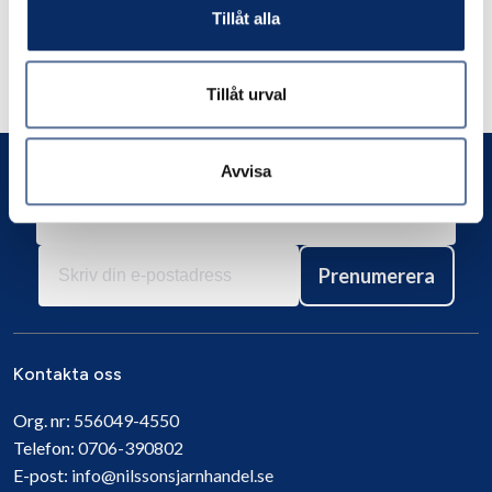
Tillåt alla
Liknande produkter
Andra har även tittat på
Tillåt urval
Avvisa
Prenumerera
Kontakta oss
Org. nr:
556049-4550
Telefon:
0706-390802
E-post:
info@nilssonsjarnhandel.se