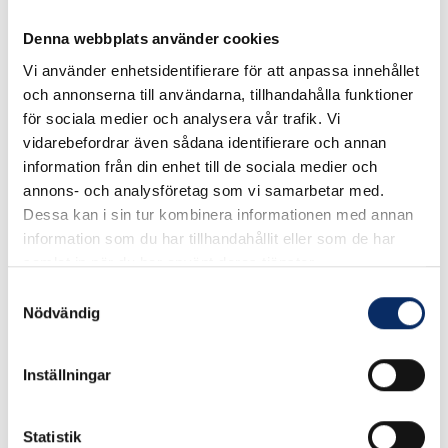
I lager
Denna webbplats använder cookies
1,590kr
Vi använder enhetsidentifierare för att anpassa innehållet
Antal
och annonserna till användarna, tillhandahålla funktioner
remove
add
Lägg i varukorg
för sociala medier och analysera vår trafik. Vi
vidarebefordrar även sådana identifierare och annan
information från din enhet till de sociala medier och
annons- och analysföretag som vi samarbetar med.
Dessa kan i sin tur kombinera informationen med annan
Rekommenderade produkter
information som du har tillhandahållit eller som de har
samlat in när du har använt deras tjänster.
Samtyckesval
Nödvändig
Inställningar
Statistik