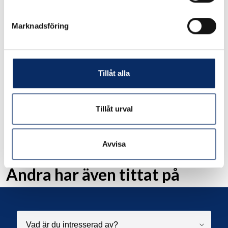
Marknadsföring
Skjutdörrsskena Rollock 9120 Aluminium
794kr
exkl. moms: 635kr
Tillåt alla
Tillåt urval
Liknande produkter
Avvisa
Andra har även tittat på