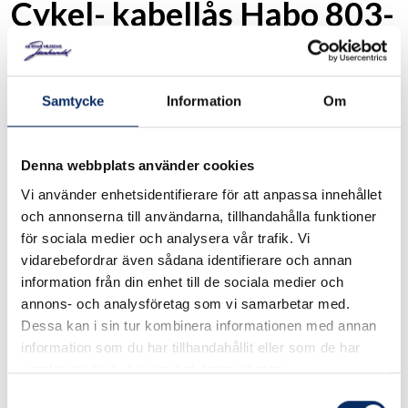
Cykel- kabellås Habo 803-
13
Art. nr: 17357
Samtycke
Information
Om
Vajerlås, 95 cm, med inställbar kodkombination.
Denna webbplats använder cookies
I lager
Vi använder enhetsidentifierare för att anpassa innehållet
och annonserna till användarna, tillhandahålla funktioner
för sociala medier och analysera vår trafik. Vi
146kr
Antal
vidarebefordrar även sådana identifierare och annan
information från din enhet till de sociala medier och
remove
add
Lägg i varukorg
annons- och analysföretag som vi samarbetar med.
Dessa kan i sin tur kombinera informationen med annan
information som du har tillhandahållit eller som de har
expand_more
Produktinformation
samlat in när du har använt deras tjänster.
Samtyckesval