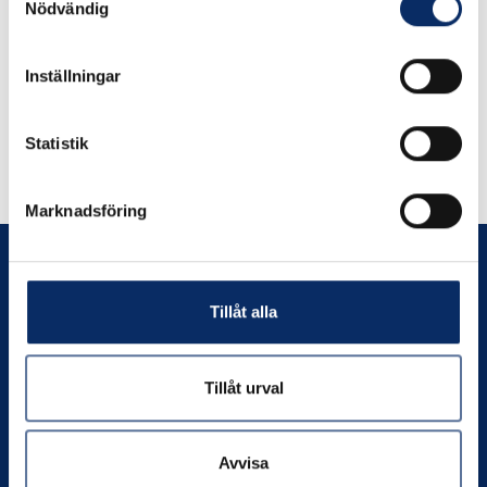
Nödvändig
Inställningar
Liknande produkter
Statistik
Andra har även tittat på
Marknadsföring
Tillåt alla
Prenumerera
Tillåt urval
Kontakta oss
Avvisa