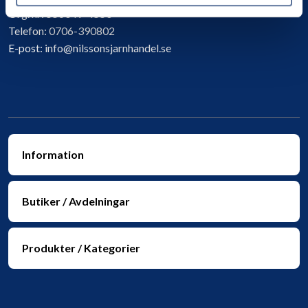
Org. nr:
556049-4550
Telefon:
0706-390802
E-post:
info@nilssonsjarnhandel.se
Information
Butiker / Avdelningar
Produkter / Kategorier