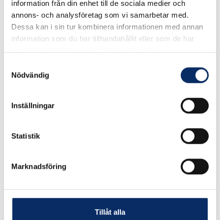
information från din enhet till de sociala medier och
Välj Längd
annons- och analysföretag som vi samarbetar med.
Dessa kan i sin tur kombinera informationen med annan
information som du har tillhandahållit eller som de har
samlat in när du har använt deras tjänster.
243kr
Antal
Samtyckesval
Nödvändig
remove
add
Lägg i varukorg
Inställningar
expand_more
Produktinformation
Statistik
Marknadsföring
Liknande produkter
Tillåt alla