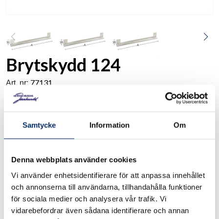
Brytskydd 124
77131
Art. nr:
Brytskydd av stål i T-profil. Monteras på dörrens utsida på
Samtycke
Information
Om
dörrbladet mellan dörr och karm för att motverka
manipulation av låsfallen i låshuset. A-mått 330mm.
Se måttskiss under produktinformation
Denna webbplats använder cookies
Vi använder enhetsidentifierare för att anpassa innehållet
och annonserna till användarna, tillhandahålla funktioner
I lager
för sociala medier och analysera vår trafik. Vi
Välj
Längd
vidarebefordrar även sådana identifierare och annan