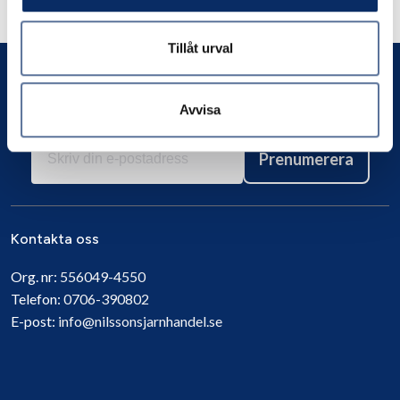
Andra har även tittat på
Tillåt urval
Avvisa
Prenumerera
Kontakta oss
Org. nr:
556049-4550
Telefon:
0706-390802
E-post:
info@nilssonsjarnhandel.se