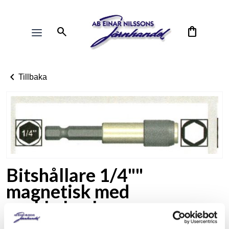
search
shopping_bag
chevron_left
Tillbaka
Bitshållare 1/4""
magnetisk med
snabbchuck
Art. nr: 241203