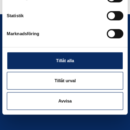
Andra har även tittat på
Statistik
Marknadsföring
Prenumerera
Tillåt alla
Kontakta oss
Tillåt urval
Org. nr:
556049-4550
Telefon:
0706-390802
Avvisa
E-post:
info@nilssonsjarnhandel.se