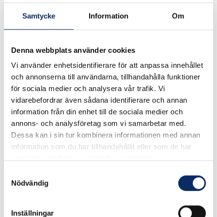
Samtycke
Information
Om
Bitshållare 1/4" E6 magnetisk med snabbchuck Extra stark
magnet För bits med fäste C6 - 1/4" Längd 75 mm
Denna webbplats använder cookies
Vi använder enhetsidentifierare för att anpassa innehållet
I lager
och annonserna till användarna, tillhandahålla funktioner
för sociala medier och analysera vår trafik. Vi
149kr
vidarebefordrar även sådana identifierare och annan
Antal
information från din enhet till de sociala medier och
remove
add
Lägg i varukorg
annons- och analysföretag som vi samarbetar med.
Dessa kan i sin tur kombinera informationen med annan
information som du har tillhandahållit eller som de har
samlat in när du har använt deras tjänster.
Samtyckesval
Nödvändig
Liknande produkter
Inställningar