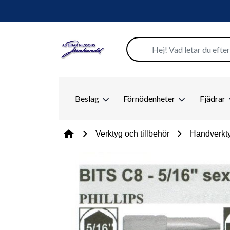
Beslag
Förnödenheter
Fjädrar
chevron_right
chevron_right
home
Verktyg och tillbehör
Handverkt