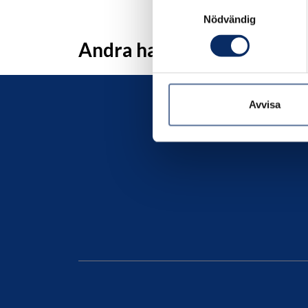
Samtyckesval
Nödvändig
Andra har även tittat på
Avvisa