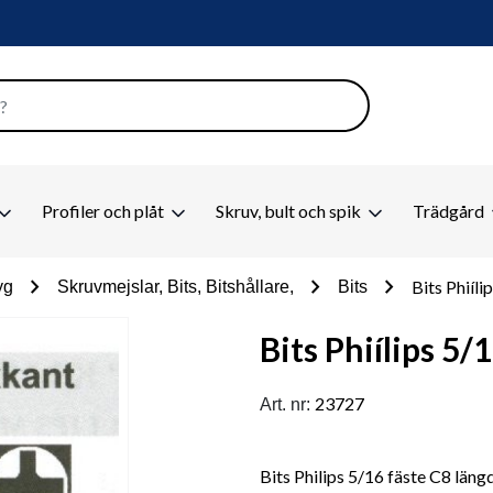
Profiler och plåt
Skruv, bult och spik
Trädgård
chevron_right
chevron_right
chevron_right
Bits Phiíl
yg
Skruvmejslar, Bits, Bitshållare,
Bits
Bits Phiílips 5
23727
Art. nr:
Bits Philips 5/16 fäste C8 längd