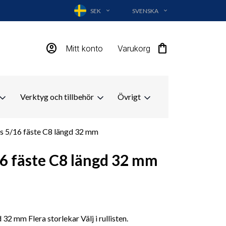
SEK
SVENSKA
EXPAND_MORE
EXPAND_MORE
account_circle
shopping_bag
Mitt konto
Varukorg
Verktyg och tillbehör
Övrigt
ips 5/16 fäste C8 längd 32 mm
/16 fäste C8 längd 32 mm
 32 mm Flera storlekar Välj i rullisten.