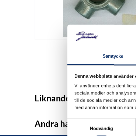
Samtycke
Denna webbplats använder 
Vi använder enhetsidentifierar
sociala medier och analysera 
Liknande produkter
till de sociala medier och a
med annan information som du 
Andra har även tittat på
Samtyckesval
Nödvändig