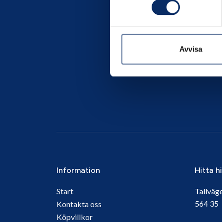
Avvisa
Information
Hitta h
Start
Tallväg
564 3
Kontakta oss
Köpvillkor