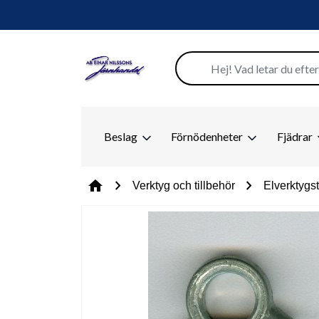
Beslag
Förnödenheter
Fjädrar
chevron_right
chevron_right
home
Verktyg och tillbehör
Elverktygst