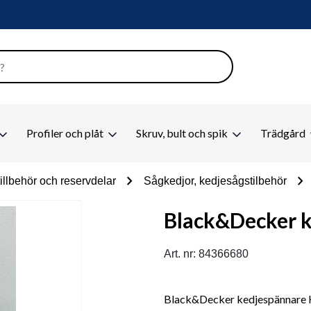
Profiler och plåt
Skruv, bult och spik
Trädgård
chevron_right
chevron_right
illbehör och reservdelar
Sågkedjor, kedjesågstilbehör
Black&Decker 
Art. nr: 84366680
Black&Decker kedjespännare K