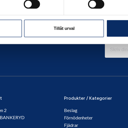
Tillåt urval
it
Produkter / Kategorier
en 2
Beslag
5 BANKERYD
Förnödenheter
Fjädrar