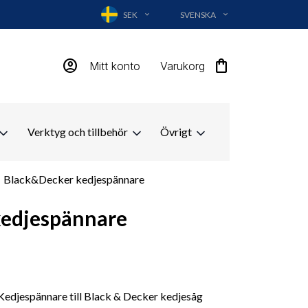
SEK
SVENSKA
EXPAND_MORE
EXPAND_MORE
account_circle
shopping_bag
Mitt konto
Varukorg
Verktyg och tillbehör
Övrigt
Black&Decker kedjespännare
kedjespännare
edjespännare till Black & Decker kedjesåg