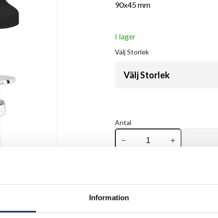
90x45 mm
I lager
Välj
Storlek
Välj Storlek
Antal
remove
add
Information