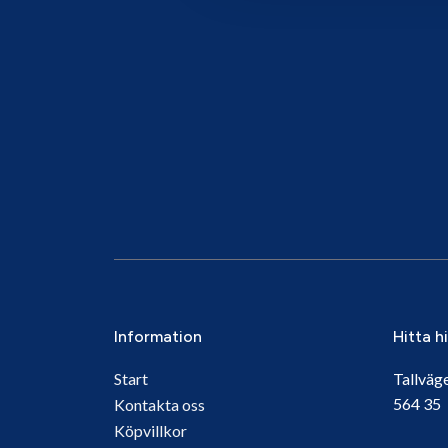
Information
Hitta h
Start
Tallväg
564 3
Kontakta oss
Köpvillkor