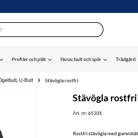
Profiler och plåt
Skruv, bult och spik
Trädgård
chevron_right
Stävögla rostfri
Ögelbult, U-Bult
Stävögla rostfri
65331
Art. nr:
Rostfri stävögla med gummitä