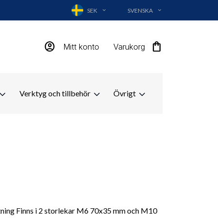
SEK
SVENSKA
EXPAND_MORE
EXPAND_MORE
account_circle
shopping_bag
Mitt konto
Varukorg
Verktyg och tillbehör
Övrigt
tning Finns i 2 storlekar M6 70x35 mm och M10