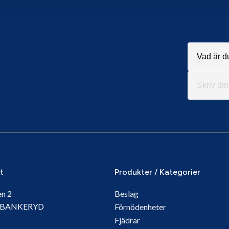
it
Produkter / Kategorier
en 2
Beslag
5 BANKERYD
Förnödenheter
Fjädrar